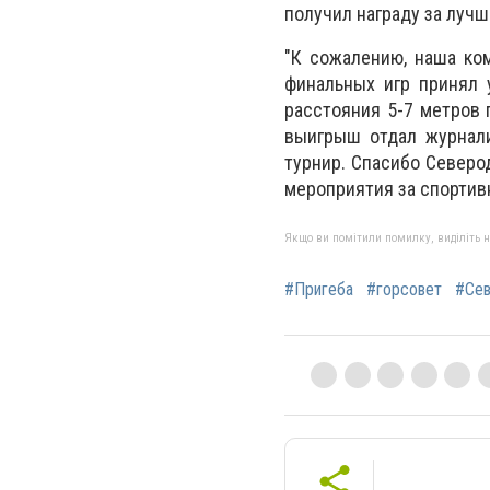
получил награду за лучш
"К сожалению, наша ком
финальных игр принял 
расстояния 5-7 метров 
выигрыш отдал журнали
турнир. Спасибо Северо
мероприятия за спортивн
Якщо ви помітили помилку, виділіть нео
#Пригеба
#горсовет
#Сев