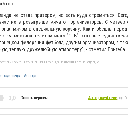
ий гол.
анда не стала призером, но есть куда стремиться. Сег
участие в розыгрыше мяча от организаторов. С четверт
попал мячом в специальную корзину. Как и обещал пере
стам местной телекомпании "СТВ", которые единствен
донецкой федерации футбола, другим организаторам, а та
ую, теплую, дружелюбную атмосферу", - отметил Пригеба.
бхідний текст і натисніть Ctrl + Enter, щоб повідомити про це редакцію
еродонецк
#спорт
0,0
Оцініть першим
Авторизуйтесь
, щоб