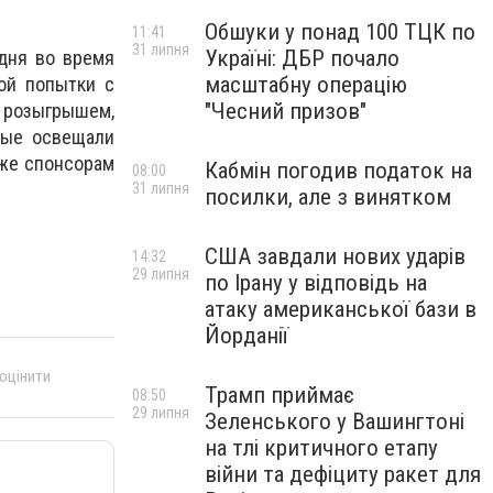
Обшуки у понад 100 ТЦК по
11:41
31 липня
Україні: ДБР почало
одня во время
масштабну операцію
ой попытки с
"Чесний призов"
д розыгрышем,
ные освещали
кже спонсорам
Кабмін погодив податок на
08:00
31 липня
посилки, але з винятком
США завдали нових ударів
14:32
29 липня
по Ірану у відповідь на
атаку американської бази в
Йорданії
 оцінити
Трамп приймає
08:50
29 липня
Зеленського у Вашингтоні
на тлі критичного етапу
війни та дефіциту ракет для