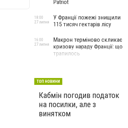
Patriot
У Франції пожежі знищили
18:00
27 липня
115 тисяч гектарів лісу
Макрон терміново скликає
16:00
27 липня
кризову нараду Франції: що
трапилось
ТОП НОВИНИ
Кабмін погодив податок
на посилки, але з
винятком