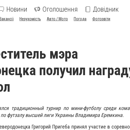
Новини
Оголошення
Довідник
Вакансії
Нерухомість
Авто / Мото
Погода
Фотозвіти
ститель мэра
нецка получил наград
ол
ялся традиционный турнир по мини-футболу среди кома
 по футзалу высшей лиги Украины Владимира Еремкина.
еверодонецка Григорий Пригеба принял участие в соревно