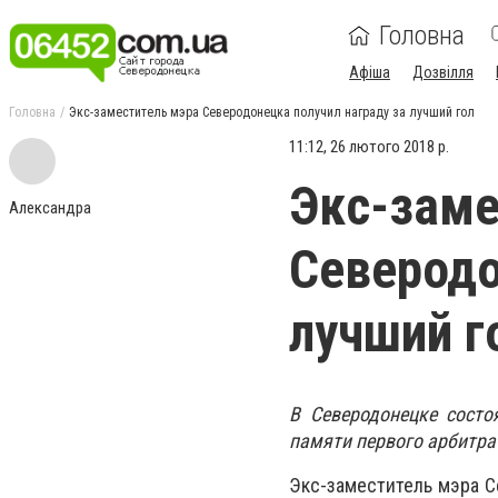
Головна
Афіша
Дозвілля
Головна
Экс-заместитель мэра Северодонецка получил награду за лучший гол
11:12, 26 лютого 2018 р.
Экс-заме
Александра
Северодо
лучший г
В Северодонецке состо
памяти первого арбитра
Экс-заместитель мэра С