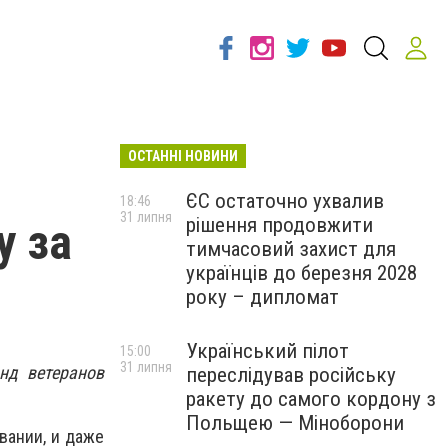
ОСТАННІ НОВИНИ
ЄС остаточно ухвалив
18:46
31 липня
рішення продовжити
у за
тимчасовий захист для
українців до березня 2028
року – дипломат
Український пілот
15:00
31 липня
нд ветеранов
переслідував російську
ракету до самого кордону з
Польщею — Міноборони
вании, и даже