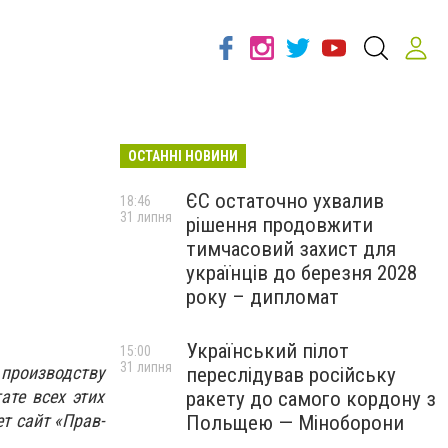
ОСТАННІ НОВИНИ
ЄС остаточно ухвалив
18:46
31 липня
рішення продовжити
тимчасовий захист для
українців до березня 2028
року – дипломат
Український пілот
15:00
31 липня
производству
переслідував російську
ате всех этих
ракету до самого кордону з
т сайт «Прав-
Польщею — Міноборони