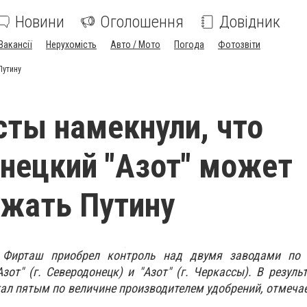
Новини
Оголошення
Довідник
Вакансії
Нерухомість
Авто / Мото
Погода
Фотозвіти
Путину
ты намекнули, что
нецкий "Азот" может
жать Путину
Фирташ приобрел контроль над двумя заводами по 
зот" (г. Северодонецк) и "Азот" (г. Черкассы). В результ
ал пятым по величине производителем удобрений, отмечае