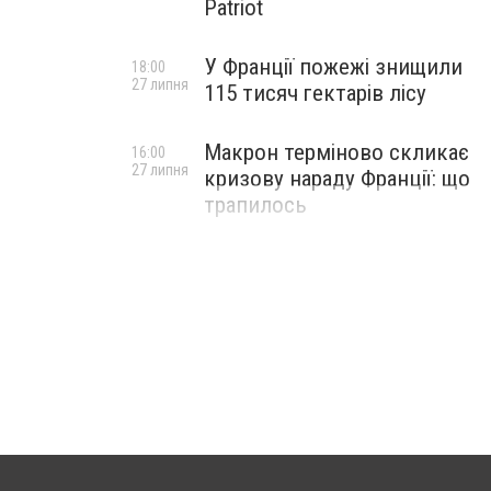
Patriot
У Франції пожежі знищили
18:00
27 липня
115 тисяч гектарів лісу
Макрон терміново скликає
16:00
27 липня
кризову нараду Франції: що
трапилось