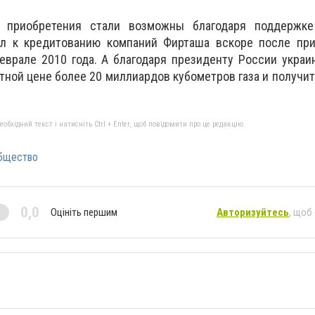
о приобретения стали возможны благодаря поддержке
ил к кредитованию компаний Фирташа вскоре после при
еврале 2010 года. А благодаря президенту России украи
тной цене более 20 миллиардов кубометров газа и получит
бхідний текст і натисніть Ctrl + Enter, щоб повідомити про це редакцію
бщество
0,0
Оцініть першим
Авторизуйтесь
, щоб