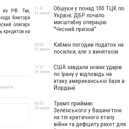
Обшуки у понад 100 ТЦК по
11:41
 из РФ. Так,
31 липня
Україні: ДБР почало
хода Виктора
масштабну операцію
нский олигарх
"Чесний призов"
ь кредитов на
Кабмін погодив податок на
08:00
31 липня
посилки, але з винятком
США завдали нових ударів
14:32
29 липня
по Ірану у відповідь на
атаку американської бази в
 оцінити
Йорданії
Трамп приймає
08:50
29 липня
Зеленського у Вашингтоні
на тлі критичного етапу
війни та дефіциту ракет для