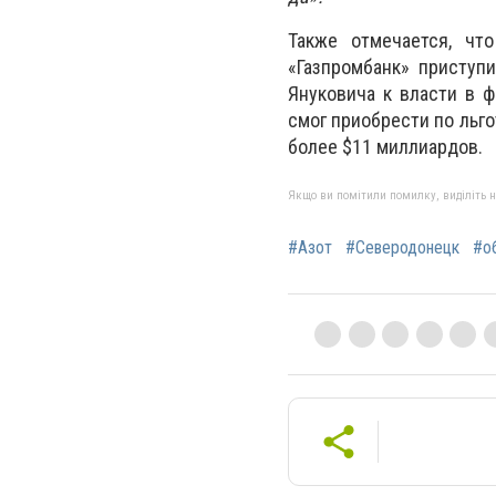
Также отмечается, чт
«Газпромбанк» приступ
Януковича к власти в ф
смог приобрести по льго
более $11 миллиардов.
Якщо ви помітили помилку, виділіть нео
#Азот
#Северодонецк
#о