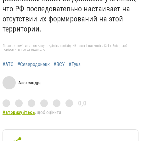
что РФ последовательно настаивает на
отсутствии их формирований на этой
территории.
Якщо ви помітили помилку, виділіть необхідний текст і натисніть Ctrl + Enter, щоб
повідомити про це редакцію
#АТО
#Северодонецк
#ВСУ
#Тука
Александра
0,0
Авторизуйтесь
, щоб оцінити