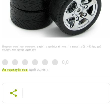
Якщо ви помітили помилку, виділіть необхідний текст і натисніть Ctrl + Enter, щоб
повідомити про це редакцію
0,0
Авторизуйтесь
, щоб оцінити