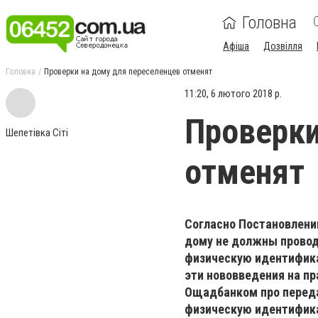
Головна
Афіша
Дозвілля
Головна
Проверки на дому для переселенцев отменят
11:20, 6 лютого 2018 р.
Проверки
Шепетівка Сіті
отменят
Согласно Постановлению
дому не должны провод
физическую идентифика
эти нововведения на п
Ощадбанком про переда
физическую идентифик