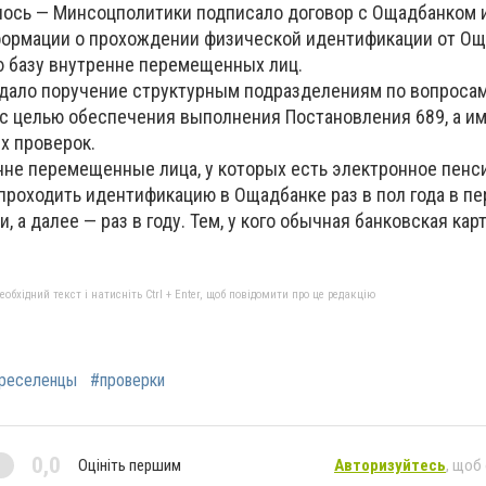
илось — Минсоцполитики подписало договор с Ощадбанком 
ормации о прохождении физической идентификации от Ощ
 базу внутренне перемещенных лиц.
дало поручение структурным подразделениям по вопросам
 с целью обеспечения выполнения Постановления 689, а и
х проверок.
нне перемещенные лица, у которых есть электронное пенс
роходить идентификацию в Ощадбанке раз в пол года в пе
, а далее — раз в году. Тем, у кого обычная банковская кар
бхідний текст і натисніть Ctrl + Enter, щоб повідомити про це редакцію
реселенцы
#проверки
0,0
Оцініть першим
Авторизуйтесь
, щоб