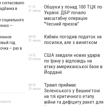
и согласовало
Обшуки у понад 100 ТЦК по
11:41
адбанка в
31 липня
Україні: ДБР почало
масштабну операцію
 социального
"Чесний призов"
менно —
Кабмін погодив податок на
ионное
08:00
31 липня
посилки, але з винятком
рвый год
точка — раз в
США завдали нових ударів
14:32
29 липня
по Ірану у відповідь на
атаку американської бази в
Йорданії
Трамп приймає
08:50
29 липня
Зеленського у Вашингтоні
на тлі критичного етапу
війни та дефіциту ракет для
 оцінити