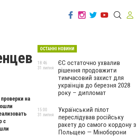
ОСТАННІ НОВИНИ
енцев
ЄС остаточно ухвалив
18:46
31 липня
рішення продовжити
тимчасовий захист для
українців до березня 2028
року – дипломат
 проверки на
рошли
Український пілот
15:00
еализовать
31 липня
переслідував російську
р с
ракету до самого кордону з
ошли
Польщею — Міноборони