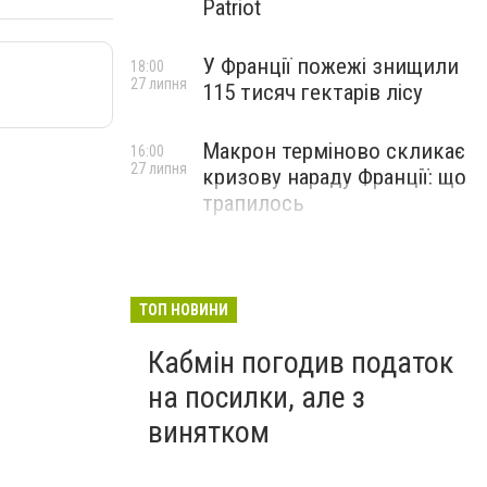
Patriot
У Франції пожежі знищили
18:00
27 липня
115 тисяч гектарів лісу
Макрон терміново скликає
16:00
27 липня
кризову нараду Франції: що
трапилось
ТОП НОВИНИ
Кабмін погодив податок
на посилки, але з
винятком