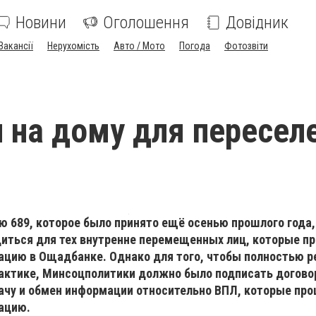
Новини
Оголошення
Довідник
Вакансії
Нерухомість
Авто / Мото
Погода
Фотозвіти
 на дому для пересел
 689, которое было принято ещё осенью прошлого года,
иться для тех внутренне перемещенных лиц, которые п
цию в Ощадбанке. Однако для того, чтобы полностью р
рактике, Минсоцполитики должно было подписать догово
чу и обмен информации относительно ВПЛ, которые пр
ацию.