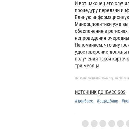
И вот наконец это случ
процедуру передачи инф
Единую информационную
Минсоцполитики уже вы
обеспечения в регионах
непроведения очередны
Напоминаем, что внутре
удостоверение должны п
получения такой карточки
три месяца
Якщо ви помітили помилку, виділіть нео
ИСТОЧНИК ДОНБАСС SOS
#донбасс
#ощадбанк
#пе