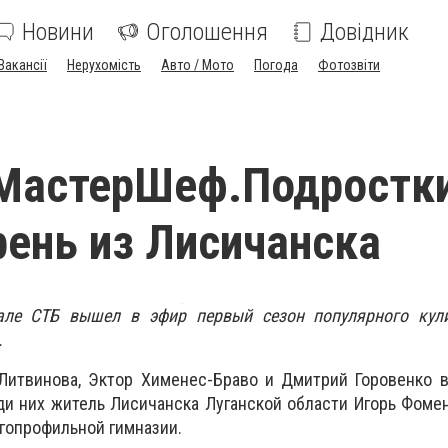
Новини
Оголошення
Довідник
Вакансії
Нерухомість
Авто / Мото
Погода
Фотозвіти
"МастерШеф.Подростк
рень из Лисичанска
нале СТБ вышел в эфир первый сезон популярного кул
.
 Литвинова, Эктор Хименес-Браво и Дмитрий Горовенко 
ди них житель Лисичанска Луганской области Игорь Фомен
гопрофильной гимназии.