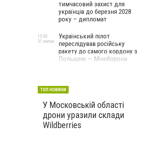
тимчасовий захист для
українців до березня 2028
року – дипломат
Український пілот
15:00
31 липня
переслідував російську
ракету до самого кордону з
Польщею — Міноборони
ТОП НОВИНИ
У Московській області
дрони уразили склади
Wildberries