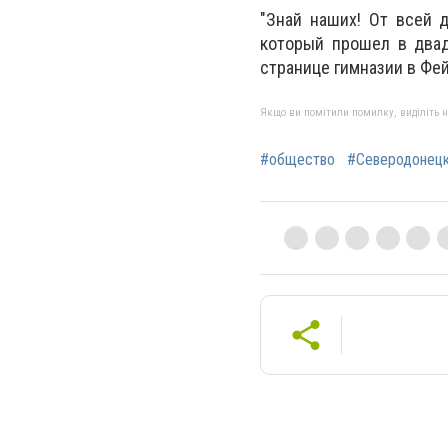
"Знай наших! От всей 
который прошел в двад
странице гимназии в Фей
Якщо ви помітили помилку, виділіть нео
#общество
#Северодонец