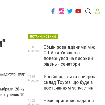
ОСТАННІ НОВИНИ
и"
Обмін розвідданими між
18:00
6 серпня
США та Україною
повернувся на високий
рівень - сенатори
инарного шоу
Російська атака знищила
16:03
6 серпня
склад Toyota: що буде з
постачанням запчастин
выбрали 20-ку
ко, ученик 10
Чехія припиняє надання
17:23
4 серпня