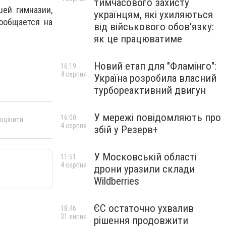
тимчасового захисту
шей гимназии,
українцям, які ухиляються
сообщается на
від військового обов'язку:
як це працюватиме
Новий етап для "Фламінго":
16:19
4 серпня
Україна розробила власний
турбореактивний двигун
У мережі повідомляють про
16:00
 оцінити
4 серпня
збій у Резерв+
У Московській області
11:51
4 серпня
дрони уразили склади
Wildberries
ЄС остаточно ухвалив
18:46
31 липня
рішення продовжити