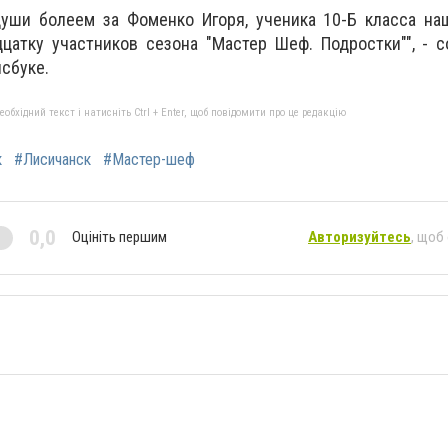
души болеем за Фоменко Игоря, ученика 10-Б класса на
цатку участников сезона "Мастер Шеф. Подростки"", - 
сбуке.
бхідний текст і натисніть Ctrl + Enter, щоб повідомити про це редакцію
к
#Лисичанск
#Мастер-шеф
0,0
Оцініть першим
Авторизуйтесь
, щоб