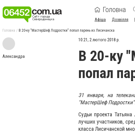
Головна
Афіша
Дозвілля
Головна
В 20-ку "МастерШеф.Подростки" попал парень из Лисичанска
10:21, 2 лютого 2018 р.
В 20-ку 
Александра
попал па
31 января, на телека
"МастерШеф Подростки"
Cудьи проекта Татьяна
лучших участников, сре
класса Лисичанской мно