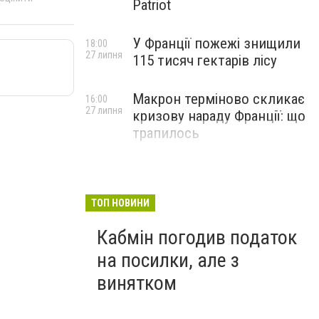
Patriot
У Франції пожежі знищили
18:00
27 липня
115 тисяч гектарів лісу
Макрон терміново скликає
16:00
27 липня
кризову нараду Франції: що
трапилось
ТОП НОВИНИ
Кабмін погодив податок
на посилки, але з
винятком