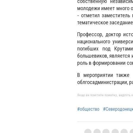
собственную независи
молодежи имеет много о
- отметил заместитель
тематическое заседание 
Профессор, доктор ист
национального универс
погибших под Крутами
большевиков, является 
роль в формировании со
В мероприятии также 
облгосадминистрации, ра
Якщо ви помітили помилку, виділіть нео
#общество
#Северодонец