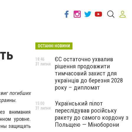
ОСТАННІ НОВИНИ
ть
ЄС остаточно ухвалив
18:46
31 липня
рішення продовжити
тимчасовий захист для
українців до березня 2028
року – дипломат
двиг погибших
краины.
Український пілот
15:00
31 липня
переслідував російську
без внимания
ракету до самого кордону з
нном уровне.
Польщею — Міноборони
дены защищать