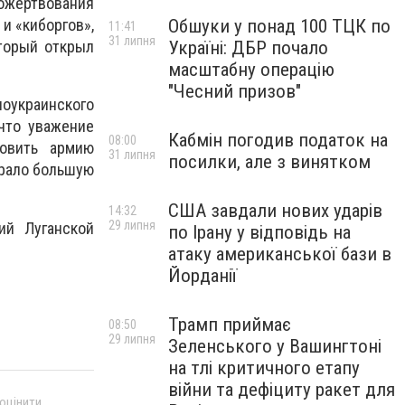
ожертвования
Обшуки у понад 100 ТЦК по
и «киборгов»,
11:41
31 липня
Україні: ДБР почало
торый открыл
масштабну операцію
"Чесний призов"
ноукраинского
что уважение
Кабмін погодив податок на
08:00
новить армию
31 липня
посилки, але з винятком
грало большую
США завдали нових ударів
14:32
29 липня
ий Луганской
по Ірану у відповідь на
атаку американської бази в
Йорданії
Трамп приймає
08:50
29 липня
Зеленського у Вашингтоні
на тлі критичного етапу
війни та дефіциту ракет для
 оцінити