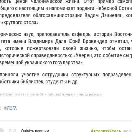
мость ценой человеческой жизни. Этот пример самоп
бщего с настоящим и напоминает подвиги Небесной Сотни 
 председателя облгосадминистрации Вадим Даниелян, ко
«круглого стола».
орических наук, преподаватель кафедры истории Восточ
итета имени Владимира Даля Юрий Бровендер отметил, 
, которые пожертвовали своей жизнью, чтобы оста
исторической справедливостью: «Уверен, это событие сы
временной украинского государства».
приняли участие сотрудники структурных подразделен
ботники библиотек, студенты и др.
бхідний текст і натисніть Ctrl + Enter, щоб повідомити про це редакцію
к
#ЛОГА
0,0
Оцініть першим
Авторизуйтесь
, щоб