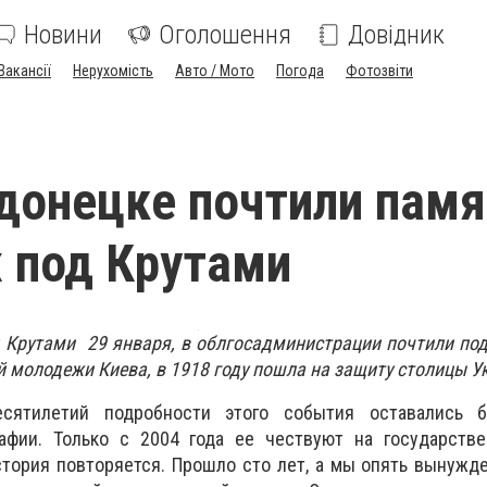
Новини
Оголошення
Довідник
Вакансії
Нерухомість
Авто / Мото
Погода
Фотозвіти
донецке почтили памя
 под Крутами
д Крутами 29 января, в облгосадминистрации почтили по
й молодежи Киева, в 1918 году пошла на защиту столицы У
сятилетий подробности этого события оставались 
афии. Только с 2004 года ее чествуют на государстве
стория повторяется. Прошло сто лет, а мы опять вынуж