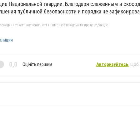
щие Национальной гвардии. Благодаря слаженным и скоо
ушения публичной безопасности и порядка не зафиксирова
бхідний текст і натисніть Ctrl + Enter, щоб повідомити про це редакцію
олиция
0,0
Оцініть першим
Авторизуйтесь
, щоб