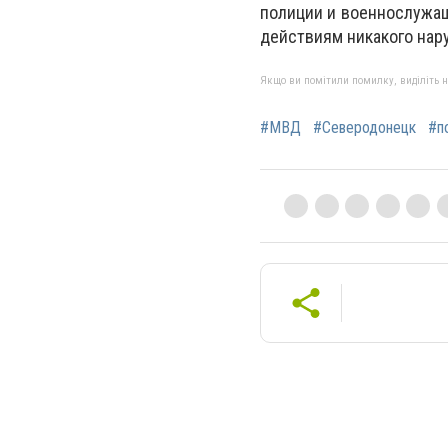
полиции и военнослужа
действиям никакого нар
Якщо ви помітили помилку, виділіть нео
#МВД
#Северодонецк
#п