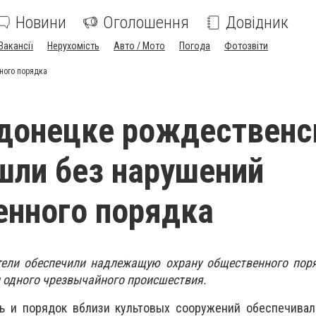
Новини
Оголошення
Довідник
Вакансії
Нерухомість
Авто / Мото
Погода
Фотозвіти
ного порядка
донецке рождественс
шли без нарушений
нного порядка
тели обеспечили надлежащую охрану общественного поря
и одного чрезвычайного происшествия.
ь и порядок вблизи культовых сооружений обеспечивал