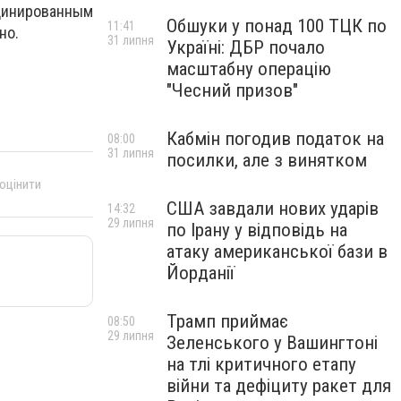
рдинированным
Обшуки у понад 100 ТЦК по
11:41
но.
31 липня
Україні: ДБР почало
масштабну операцію
"Чесний призов"
Кабмін погодив податок на
08:00
31 липня
посилки, але з винятком
 оцінити
США завдали нових ударів
14:32
29 липня
по Ірану у відповідь на
атаку американської бази в
Йорданії
Трамп приймає
08:50
29 липня
Зеленського у Вашингтоні
на тлі критичного етапу
війни та дефіциту ракет для