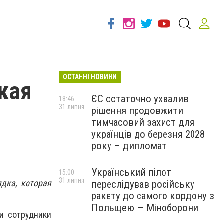
ОСТАННІ НОВИНИ
кая
ЄС остаточно ухвалив
18:46
31 липня
рішення продовжити
тимчасовий захист для
українців до березня 2028
року – дипломат
Український пілот
15:00
31 липня
дка, которая
переслідував російську
ракету до самого кордону з
Польщею — Міноборони
и сотрудники