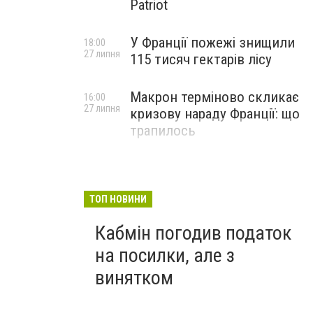
Patriot
У Франції пожежі знищили
18:00
27 липня
115 тисяч гектарів лісу
Макрон терміново скликає
16:00
27 липня
кризову нараду Франції: що
трапилось
ТОП НОВИНИ
Кабмін погодив податок
на посилки, але з
винятком