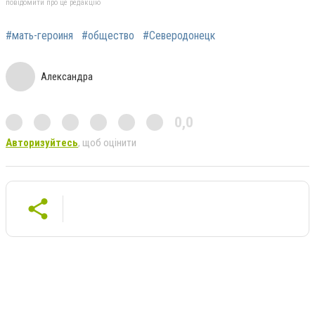
повідомити про це редакцію
#мать-героиня
#общество
#Северодонецк
Александра
0,0
Авторизуйтесь
, щоб оцінити