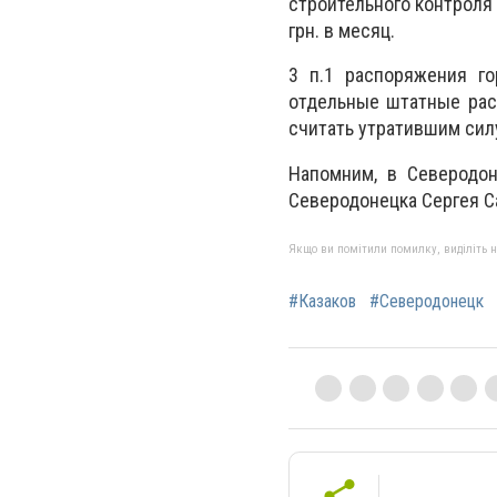
строительного контроля
грн. в месяц.
3 п.1 распоряжения г
отдельные штатные рас
считать утратившим сил
Напомним, в Северодон
Северодонецка Сергея С
Якщо ви помітили помилку, виділіть нео
#Казаков
#Северодонецк