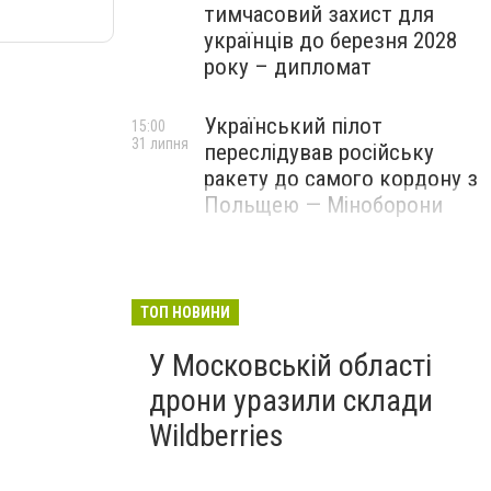
тимчасовий захист для
українців до березня 2028
року – дипломат
Український пілот
15:00
31 липня
переслідував російську
ракету до самого кордону з
Польщею — Міноборони
ТОП НОВИНИ
У Московській області
дрони уразили склади
Wildberries