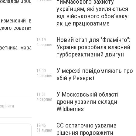
тимчасового захисту
 окладом 3800
українцям, які ухиляються
від військового обов'язку:
 изменений в
як це працюватиме
ского совета»
Новий етап для "Фламінго":
16:19
4 серпня
Україна розробила власний
ветника мэра
турбореактивний двигун
У мережі повідомляють про
16:00
4 серпня
збій у Резерв+
У Московській області
11:51
4 серпня
дрони уразили склади
 оцінити
Wildberries
ЄС остаточно ухвалив
18:46
31 липня
рішення продовжити