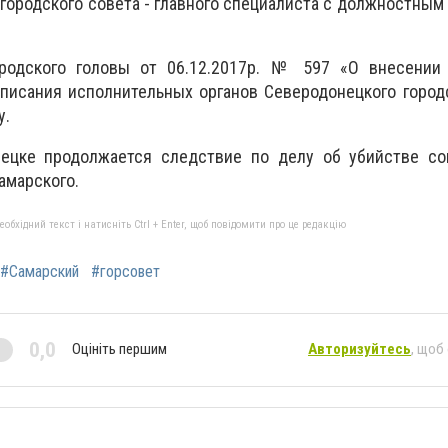
 городского совета - главного специалиста с должностным
ородского головы от 06.12.2017р. № 597 «О внесении
писания исполнительных органов Северодонецкого город
у.
ецке продолжается следствие по делу об убийстве со
амарского.
бхідний текст і натисніть Ctrl + Enter, щоб повідомити про це редакцію
#Самарский
#горсовет
0,0
Оцініть першим
Авторизуйтесь
, щоб