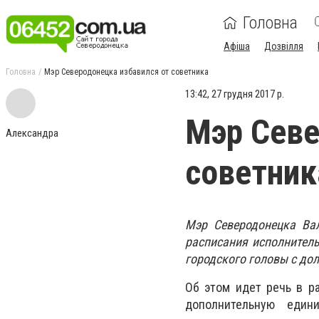
Головна
Афіша
Дозвілля
Головна
Мэр Северодонецка избавился от советника
13:42, 27 грудня 2017 р.
Мэр Севе
Александра
советник
Мэр Северодонецка Ва
расписания исполнитель
городского головы с до
Об этом идет речь в р
дополнительную едини