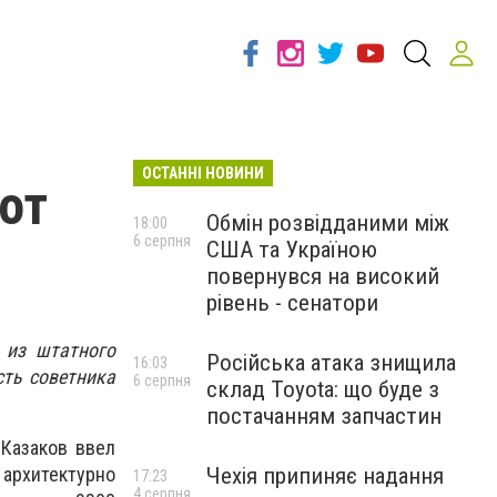
ОСТАННІ НОВИНИ
от
Обмін розвідданими між
18:00
6 серпня
США та Україною
повернувся на високий
рівень - сенатори
 из штатного
Російська атака знищила
16:03
сть советника
6 серпня
склад Toyota: що буде з
постачанням запчастин
Казаков ввел
Чехія припиняє надання
архитектурно
17:23
4 серпня