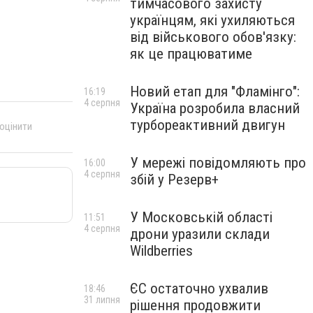
тимчасового захисту
українцям, які ухиляються
від військового обов'язку:
як це працюватиме
Новий етап для "Фламінго":
16:19
4 серпня
Україна розробила власний
турбореактивний двигун
 оцінити
У мережі повідомляють про
16:00
4 серпня
збій у Резерв+
У Московській області
11:51
4 серпня
дрони уразили склади
Wildberries
ЄС остаточно ухвалив
18:46
31 липня
рішення продовжити