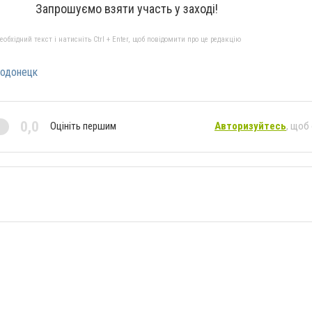
Запрошуємо взяти участь у заході!
бхідний текст і натисніть Ctrl + Enter, щоб повідомити про це редакцію
одонецк
0,0
Оцініть першим
Авторизуйтесь
, щоб