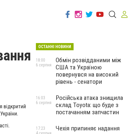
ОСТАННІ НОВИНИ
вання
Обмін розвідданими між
18:00
6 серпня
США та Україною
повернувся на високий
рівень - сенатори
Російська атака знищила
16:03
6 серпня
склад Toyota: що буде з
я відкритий
постачанням запчастин
України.
асті.
Чехія припиняє надання
17:23
4 серпня