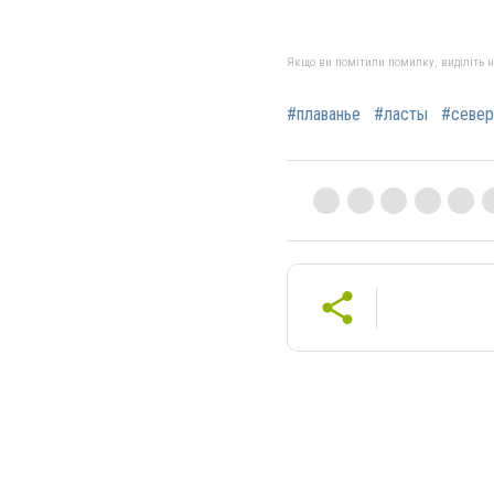
Якщо ви помітили помилку, виділіть нео
#плаванье
#ласты
#север