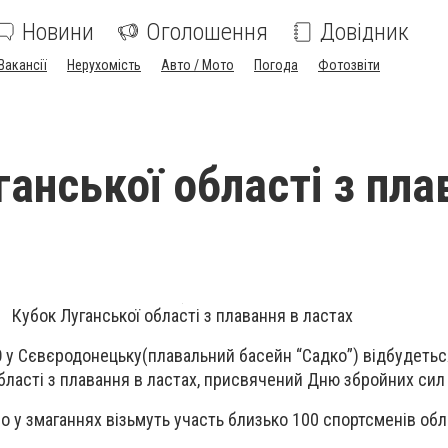
Новини
Оголошення
Довідник
Вакансії
Нерухомість
Авто / Мото
Погода
Фотозвіти
ганської області з пла
Кубок Луганської області з плавання в ластах
0
у Сєвєродонецьку
(плавальний басейн “Садко”)
відбудетьс
бласті з плавання в ластах, присвячений Дню збройних сил 
о у змаганнях візьмуть участь близько 100 спортсменів обл