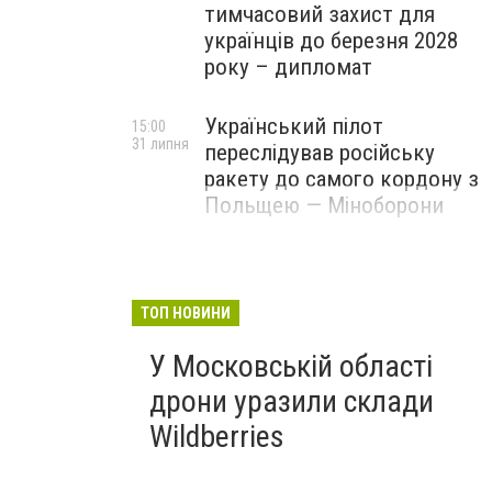
тимчасовий захист для
українців до березня 2028
року – дипломат
Український пілот
15:00
31 липня
переслідував російську
ракету до самого кордону з
Польщею — Міноборони
ТОП НОВИНИ
У Московській області
дрони уразили склади
Wildberries