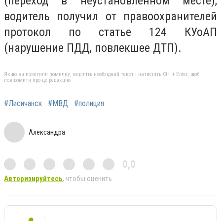
(переход в неустановленном месте),
водитель получил от правоохранителей
протокол по статье 124 КУоАП
(нарушение ПДД, повлекшее ДТП).
Якщо ви помітили помилку, виділіть необхідний текст і натисніть Ctrl + Enter, щоб
повідомити про це редакцію
#Лисичанск
#МВД
#полиция
Александра
0,0
Авторизируйтесь
, чтобы оценить