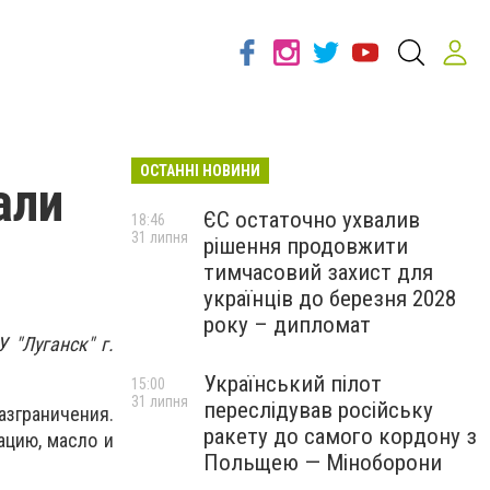
ОСТАННІ НОВИНИ
али
ЄС остаточно ухвалив
18:46
31 липня
рішення продовжити
тимчасовий захист для
українців до березня 2028
року – дипломат
 "Луганск" г.
Український пілот
15:00
31 липня
переслідував російську
зграничения.
ракету до самого кордону з
ацию, масло и
Польщею — Міноборони