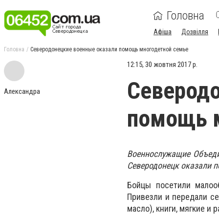
Головна
Афіша
Дозвілля
Головна
Северодонецкие военные оказали помощь многодетной семье
12:15, 30 жовтня 2017 р.
Северодо
Александра
помощь 
Военнослужащие Объедин
Северодонецк оказали п
Бойцы посетили малооб
Привезли и передали се
масло), книги, мягкие и