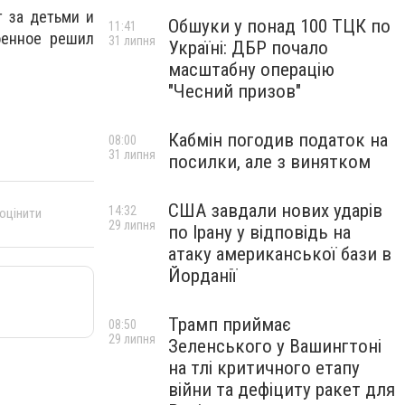
т за детьми и
Обшуки у понад 100 ТЦК по
11:41
оенное решил
31 липня
Україні: ДБР почало
масштабну операцію
"Чесний призов"
Кабмін погодив податок на
08:00
31 липня
посилки, але з винятком
США завдали нових ударів
14:32
 оцінити
29 липня
по Ірану у відповідь на
атаку американської бази в
Йорданії
Трамп приймає
08:50
29 липня
Зеленського у Вашингтоні
на тлі критичного етапу
війни та дефіциту ракет для