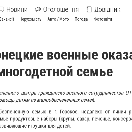
Новини
Оголошення
Довідник
Вакансії
Нерухомість
Авто / Мото
Погода
Фотозвіти
нецкие военные оказ
многодетной семье
енного центра гражданско-военного сотрудничества ОТУ
омощь детям из малообеспеченных семей.
еспеченную семью в г. Горское, недалеко от линии ра
мье продуктовые наборы (крупы, сахар, печенье, консерв
 развивающие игрушки для детей.