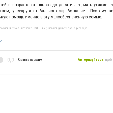
тей в возрасте от одного до десяти лет, мать ухаживае
твом, у супруга стабильного заработка нет. Поэтому в
ьную помощь именно в эту малообеспеченную семью.
бхідний текст і натисніть Ctrl + Enter, щоб повідомити про це редакцію
цк
0,0
Оцініть першим
Авторизуйтесь
, щоб