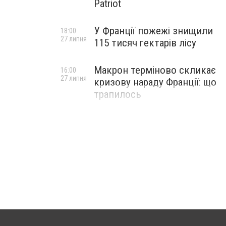
Patriot
У Франції пожежі знищили
18:00
27 липня
115 тисяч гектарів лісу
Макрон терміново скликає
16:00
27 липня
кризову нараду Франції: що
трапилось