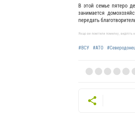
В этой семье пятеро де
занимается домохозяйс
передать благотворител
Якщо ви помітили помилку, виділіть нео
#ВСУ
#АТО
#Северодоне