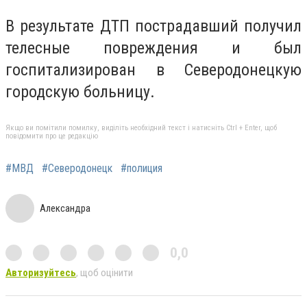
В результате ДТП пострадавший получил
телесные повреждения и был
госпитализирован в Северодонецкую
городскую больницу.
Якщо ви помітили помилку, виділіть необхідний текст і натисніть Ctrl + Enter, щоб
повідомити про це редакцію
#МВД
#Северодонецк
#полиция
Александра
0,0
Авторизуйтесь
, щоб оцінити