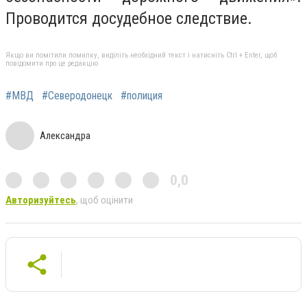
Проводится досудебное следствие.
Якщо ви помітили помилку, виділіть необхідний текст і натисніть Ctrl + Enter, щоб
повідомити про це редакцію
#МВД
#Северодонецк
#полиция
Александра
0,0
Авторизуйтесь
, щоб оцінити