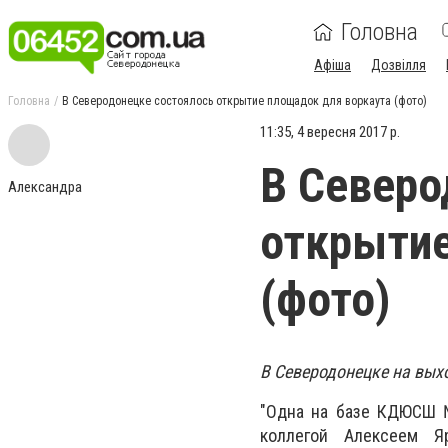
Головна
Афіша
Дозвілля
Головна
В Северодонецке состоялось открытие площадок для воркаута (фото)
11:35, 4 вересня 2017 р.
В Северо
Александра
открытие
(фото)
В Северодонецке на вых
"Одна на базе КДЮСШ 
коллегой Алексеем Я