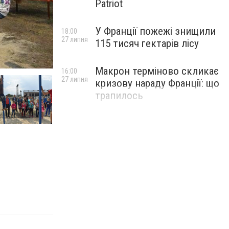
Patriot
У Франції пожежі знищили
18:00
27 липня
115 тисяч гектарів лісу
Макрон терміново скликає
16:00
27 липня
кризову нараду Франції: що
трапилось