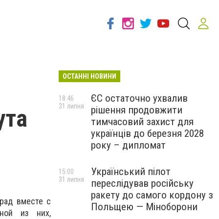
ОСТАННІ НОВИНИ
ЄС остаточно ухвалив
18:46
31 липня
рішення продовжити
ута
тимчасовий захист для
українців до березня 2028
року – дипломат
Український пілот
15:00
31 липня
переслідував російську
ракету до самого кордону з
рад вместе с
Польщею — Міноборони
ной из них,