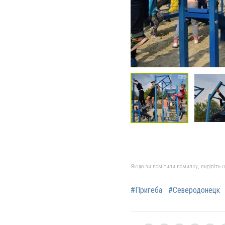
Якщо ви помітили помилку, виділіть нео
#Пригеба
#Северодонецк