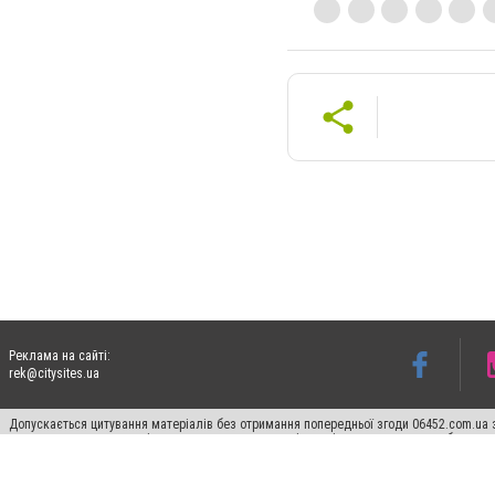
Реклама на сайті:
rek@citysites.ua
Допускається цитування матеріалів без отримання попередньої згоди 06452.com.ua з
для пошукових систем гіперпосилання на цитовані статті не нижче другого абзацу в
Матеріали з плашками "Новини компаній", "Промо", "Партнерський матеріал", "Партнер