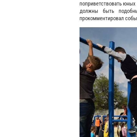
поприветствовать юных 
должны быть подобны
прокомментировал событ