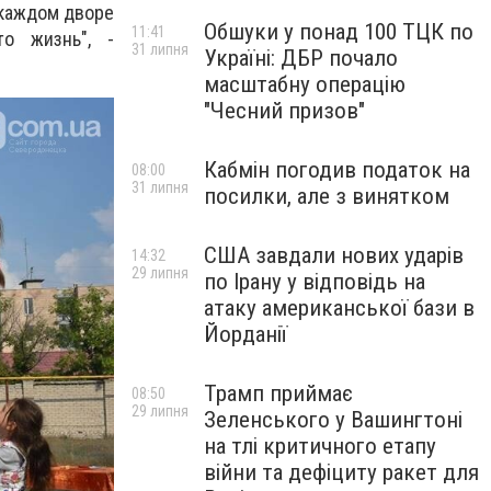
 каждом дворе
Обшуки у понад 100 ТЦК по
11:41
о жизнь", -
31 липня
Україні: ДБР почало
масштабну операцію
"Чесний призов"
Кабмін погодив податок на
08:00
31 липня
посилки, але з винятком
США завдали нових ударів
14:32
29 липня
по Ірану у відповідь на
атаку американської бази в
Йорданії
Трамп приймає
08:50
29 липня
Зеленського у Вашингтоні
на тлі критичного етапу
війни та дефіциту ракет для