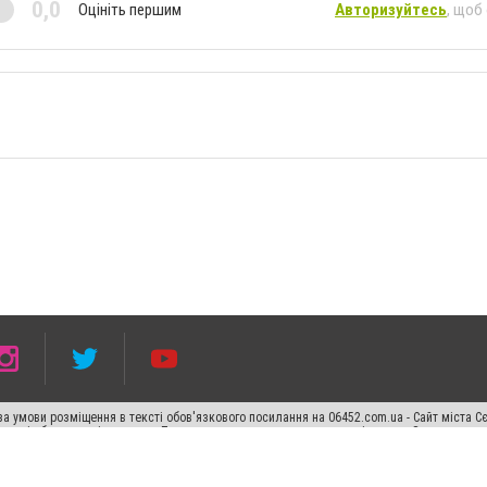
0,0
Оцініть першим
Авторизуйтесь
, щоб
а умови розміщення в тексті обов'язкового посилання на 06452.com.ua - Сайт міста С
 тексті або в якості джерела. Порушення виняткових прав переслідується Законом.
ський спецпроєкт", "Політичні новини", "Пресреліз", "PR", "Офіційно", "Політична рек