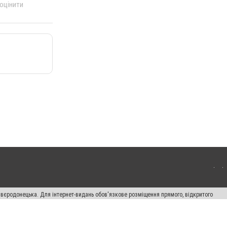
 оцінити
євєродонецька. Для інтернет-видань обов'язкове розміщення прямого, відкритого
лама" публікуються на правах реклами.