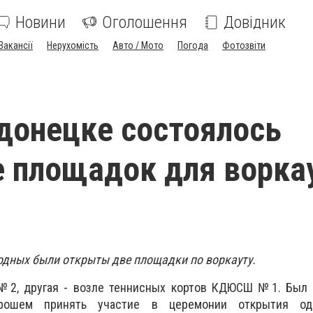
Новини
Оголошення
Довідник
Вакансії
Нерухомість
Авто / Мото
Погода
Фотозвіти
донецке состоялось
 площадок для ворка
одных были открыты две площадки по воркауту.
№2, другая - возле теннисных кортов КДЮСШ №1. Был 
рошем принять участие в церемонии открытия од