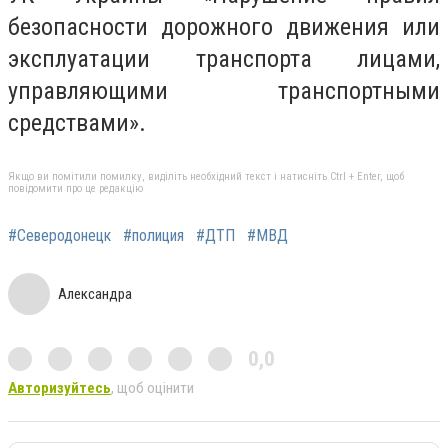
безопасности дорожного движения или
эксплуатации транспорта лицами,
управляющими транспортными
средствами».
Якщо ви помітили помилку, виділіть необхідний текст і натисніть Ctrl + Enter, щоб
повідомити про це редакцію
#Северодонецк
#полиция
#ДТП
#МВД
Александра
0,0
Авторизуйтесь
, щоб оцінити