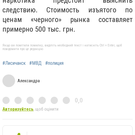
наркотика предстоит выяснить
следствию. Стоимость изъятого по
ценам «черного» рынка составляет
примерно 500 тыс. грн.
Якщо ви помітили помилку, виділіть необхідний текст і натисніть Ctrl + Enter, щоб
повідомити про це редакцію
#Лисичанск
#МВД
#полиция
Александра
0,0
Авторизуйтесь
, щоб оцінити