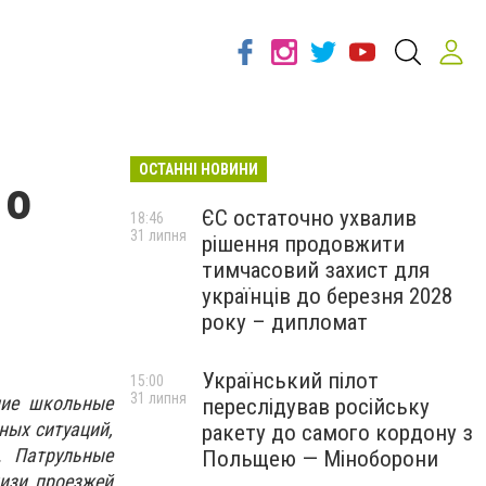
ОСТАННІ НОВИНИ
 о
ЄС остаточно ухвалив
18:46
31 липня
рішення продовжити
тимчасовий захист для
українців до березня 2028
року – дипломат
Український пілот
15:00
31 липня
ние школьные
переслідував російську
ных ситуаций,
ракету до самого кордону з
. Патрульные
Польщею — Міноборони
изи проезжей