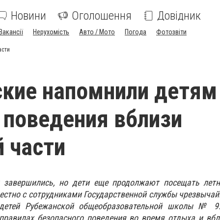
Новини
Оголошення
Довідник
Вакансії
Нерухомість
Авто / Мото
Погода
Фотозвіти
асти
кие напомнили детям
 поведения вблизи
 части
и завершились, но дети еще продолжают посещать лет
вместно с сотрудниками Государственной службы чрезвычай
 детей Рубежанской общеобразовательной школы № 9
правилах безопасного поведения во время отдыха и вбл