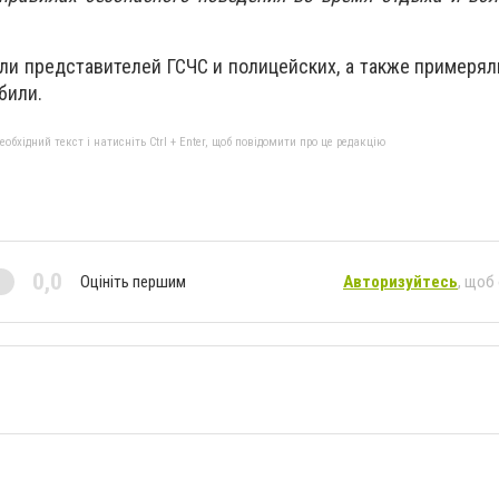
ли представителей ГСЧС и полицейских, а также примеря
били.
бхідний текст і натисніть Ctrl + Enter, щоб повідомити про це редакцію
0,0
Оцініть першим
Авторизуйтесь
, щоб