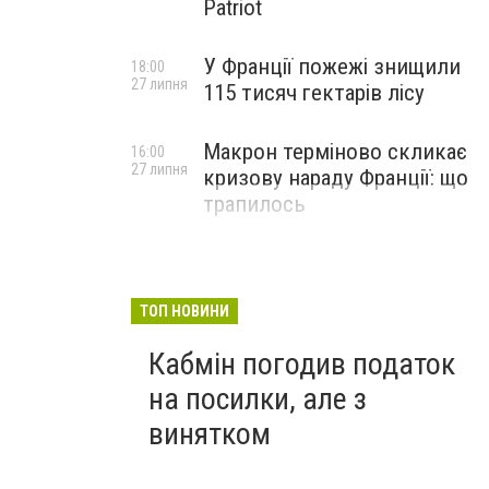
Patriot
У Франції пожежі знищили
18:00
27 липня
115 тисяч гектарів лісу
Макрон терміново скликає
16:00
27 липня
кризову нараду Франції: що
трапилось
ТОП НОВИНИ
Кабмін погодив податок
на посилки, але з
винятком