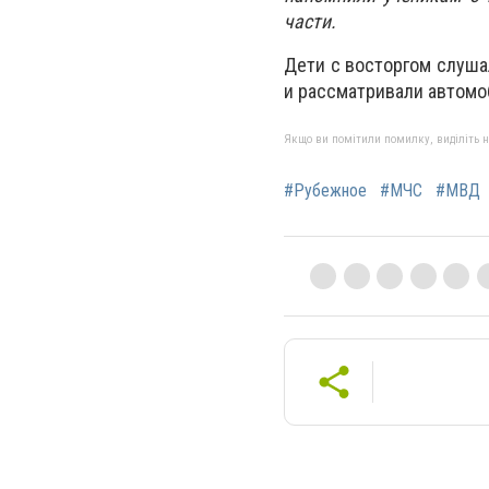
части.
Дети с восторгом слуша
и рассматривали автомо
Якщо ви помітили помилку, виділіть нео
#Рубежное
#МЧС
#МВД