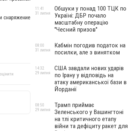
Обшуки у понад 100 ТЦК по
11:41
31 липня
Україні: ДБР почало
ли снаряжение
масштабну операцію
"Чесний призов"
Кабмін погодив податок на
08:00
31 липня
посилки, але з винятком
США завдали нових ударів
14:32
29 липня
 оцінити
по Ірану у відповідь на
атаку американської бази в
Йорданії
Трамп приймає
08:50
29 липня
Зеленського у Вашингтоні
на тлі критичного етапу
війни та дефіциту ракет для