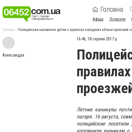
Головна
Афіша
Дозвілля
Головна
Полицейские напомнили детям о правилах поведения вблизи проезжей ч
16:46, 18 серпня 2017 р.
Полицейс
Александра
правилах
проезжей
Летние каникулы почт
лагеря. 16 августа, со
полицейские посетили
напомнили ученикам о 