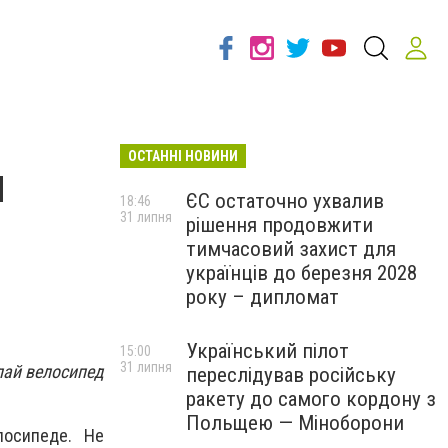
ОСТАННІ НОВИНИ
я
ЄС остаточно ухвалив
18:46
31 липня
рішення продовжити
тимчасовий захист для
українців до березня 2028
року – дипломат
Український пілот
15:00
31 липня
лай велосипед
переслідував російську
ракету до самого кордону з
Польщею — Міноборони
лосипеде. Не