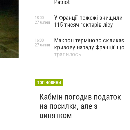
Patriot
У Франції пожежі знищили
18:00
27 липня
115 тисяч гектарів лісу
Макрон терміново скликає
16:00
27 липня
кризову нараду Франції: що
трапилось
ТОП НОВИНИ
Кабмін погодив податок
на посилки, але з
винятком