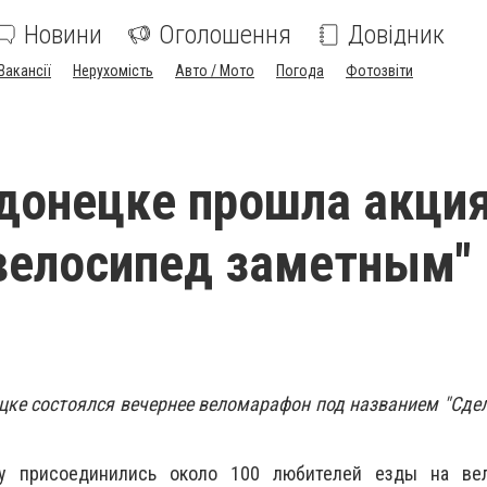
Новини
Оголошення
Довідник
Вакансії
Нерухомість
Авто / Мото
Погода
Фотозвіти
донецке прошла акци
велосипед заметным"
ецке состоялся вечернее веломарафон под названием "Сде
у присоединились около 100 любителей езды на ве