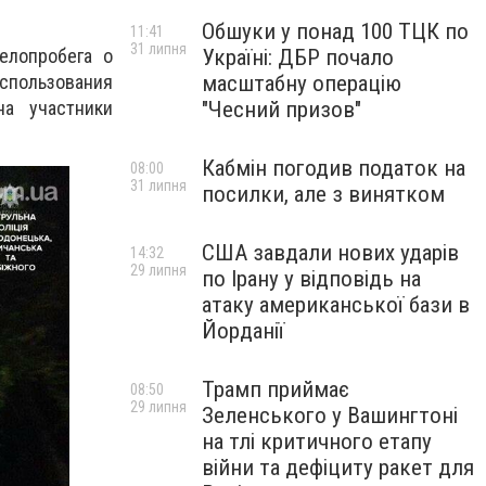
Обшуки у понад 100 ТЦК по
11:41
31 липня
Україні: ДБР почало
елопробега о
масштабну операцію
пользования
"Чесний призов"
а участники
Кабмін погодив податок на
08:00
31 липня
посилки, але з винятком
США завдали нових ударів
14:32
29 липня
по Ірану у відповідь на
атаку американської бази в
Йорданії
Трамп приймає
08:50
29 липня
Зеленського у Вашингтоні
на тлі критичного етапу
війни та дефіциту ракет для