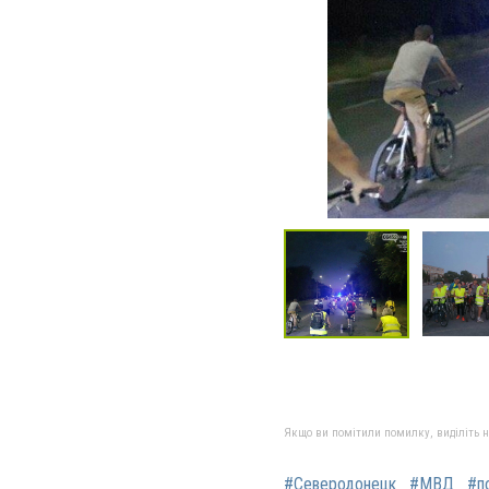
Якщо ви помітили помилку, виділіть нео
#Северодонецк
#МВД
#п