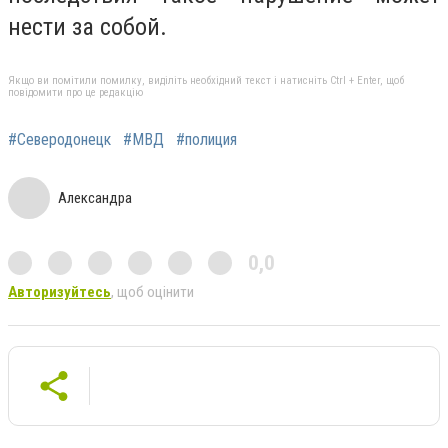
нести за собой.
Якщо ви помітили помилку, виділіть необхідний текст і натисніть Ctrl + Enter, щоб
повідомити про це редакцію
#Северодонецк
#МВД
#полиция
Александра
0,0
Авторизуйтесь
, щоб оцінити