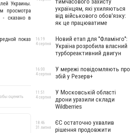
тимчасового захисту
лей Украины.
українцям, які ухиляються
ем просмотра
від військового обов'язку:
 - сказано в
як це працюватиме
Новий етап для "Фламінго":
ередной показ
16:19
4 серпня
Україна розробила власний
турбореактивний двигун
У мережі повідомляють про
16:00
4 серпня
збій у Резерв+
У Московській області
11:51
тобы оценить
4 серпня
дрони уразили склади
Wildberries
ЄС остаточно ухвалив
18:46
31 липня
рішення продовжити