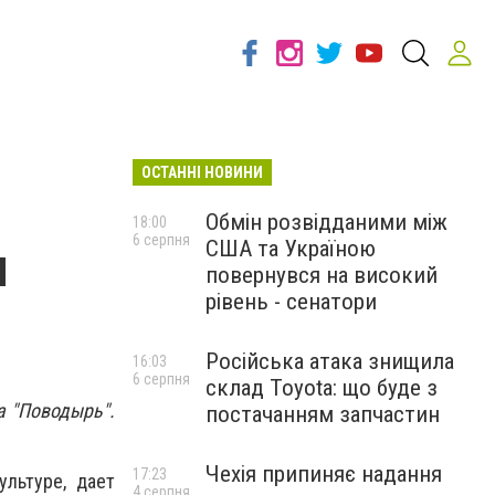
ОСТАННІ НОВИНИ
Обмін розвідданими між
18:00
6 серпня
США та Україною
м
повернувся на високий
рівень - сенатори
Російська атака знищила
16:03
6 серпня
склад Toyota: що буде з
а "Поводырь".
постачанням запчастин
Чехія припиняє надання
17:23
ультуре, дает
4 серпня