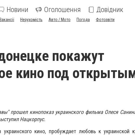
Новини
Оголошення
Довідник
Вакансії
Нерухомість
Авто / Мото
Погода
Фотозвіти
донецке покажут
ое кино под открыты
лавы" прошел кинопоказ украинского фильма Олеся Санин
ыступил Нацкорпус.
з украинского кино, пробуждает любовь к украинской к