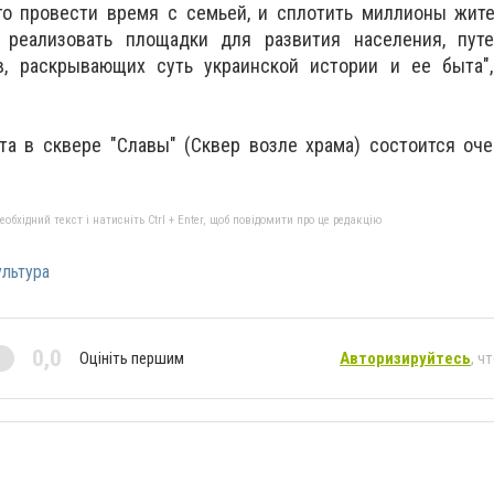
го провести время с семьей, и сплотить миллионы жите
реализовать площадки для развития населения, пут
, раскрывающих суть украинской истории и ее быта",
та в сквере "Славы" (Сквер возле храма) состоится оч
бхідний текст і натисніть Ctrl + Enter, щоб повідомити про це редакцію
ультура
0,0
Оцініть першим
Авторизируйтесь
, ч