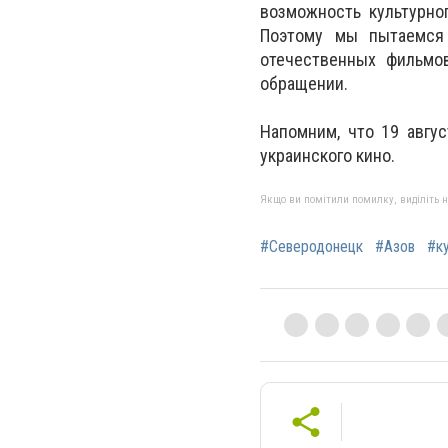
возможность культурно
Поэтому мы пытаемся 
отечественных фильмов
обращении.
Напомним, что 19 авгус
украинского кино.
Якщо ви помітили помилку, виділіть нео
#Северодонецк
#Азов
#к