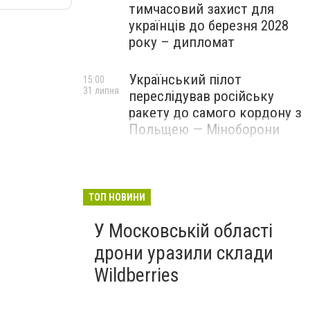
тимчасовий захист для
українців до березня 2028
року – дипломат
Український пілот
15:00
31 липня
переслідував російську
ракету до самого кордону з
Польщею — Міноборони
ТОП НОВИНИ
У Московській області
дрони уразили склади
Wildberries