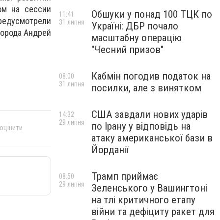
ом на сессии
Обшуки у понад 100 ТЦК по
11:41
предусмотрели
31 липня
Україні: ДБР почало
 города Андрей
масштабну операцію
"Чесний призов"
Кабмін погодив податок на
08:00
31 липня
посилки, але з винятком
США завдали нових ударів
14:32
29 липня
по Ірану у відповідь на
 оцінити
атаку американської бази в
Йорданії
Трамп приймає
08:50
29 липня
Зеленського у Вашингтоні
на тлі критичного етапу
війни та дефіциту ракет для