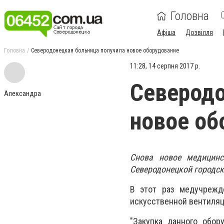
Головна
Афіша
Дозвілля
Головна
Северодонецкая больница получила новое оборудование
11:28, 14 серпня 2017 р.
Северодо
Александра
новое об
Снова новое медицинс
Северодонецкой городс
В этот раз медучрежд
искусственной вентиляц
"Закупка данного обор