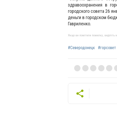
здравоохранения в гор
городского совета 26 ян
деньги в городском бюдж
Гавриленко.
Якщо ви помітили помилку, виділіть нео
#Северодонецк
#горсовет