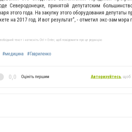
оде Северодонецке, принятой депутатским большинств
варя этого года. На закупку этого оборудования депутаты 
ете на 2017 год. И вот результат", - отметил экс-зам мэра
бхідний текст і натисніть Ctrl + Enter, щоб повідомити про це редакцію
#медицина
#Гавриленко
0,0
Оцініть першим
Авторизуйтесь
, щоб