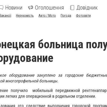
Новини
Оголошення
Довідник
Вакансії
Нерухомість
Авто / Мото
Погода
Фотозвіти
нецкая больница пол
орудование
кое оборудование закуплено за городские бюджетны
кой многопрофильной больницы.
ение получило мобильный передвижной рентгенаппар
ии легких для операционной в родильном отделении.
удования это следствие выполнения городской програ