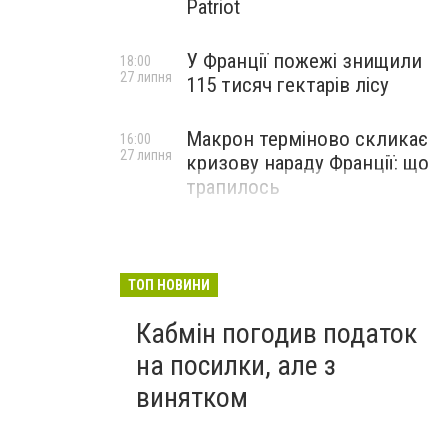
Patriot
У Франції пожежі знищили
18:00
27 липня
115 тисяч гектарів лісу
Макрон терміново скликає
16:00
27 липня
кризову нараду Франції: що
трапилось
ТОП НОВИНИ
Кабмін погодив податок
на посилки, але з
винятком