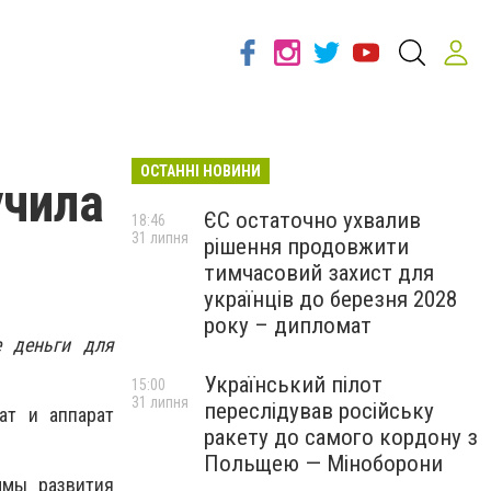
ОСТАННІ НОВИНИ
учила
ЄС остаточно ухвалив
18:46
31 липня
рішення продовжити
тимчасовий захист для
українців до березня 2028
року – дипломат
е деньги для
Український пілот
15:00
31 липня
переслідував російську
ат и аппарат
ракету до самого кордону з
Польщею — Міноборони
ммы развития