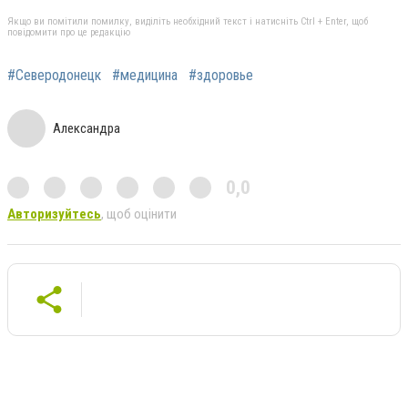
Якщо ви помітили помилку, виділіть необхідний текст і натисніть Ctrl + Enter, щоб
повідомити про це редакцію
#Северодонецк
#медицина
#здоровье
Александра
0,0
Авторизуйтесь
, щоб оцінити