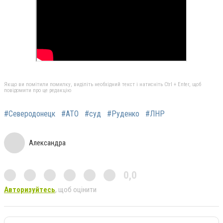
Якщо ви помітили помилку, виділіть необхідний текст і натисніть Ctrl + Enter, щоб
повідомити про це редакцію
#Северодонецк
#АТО
#суд
#Руденко
#ЛНР
Александра
0,0
Авторизуйтесь
, щоб оцінити