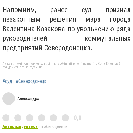
Напомним, ранее суд признал
незаконным решения мэра города
Валентина Казакова по увольнению ряда
руководителей коммунальных
предприятий Северодонецка.
Якщо ви помітили помилку, виділіть необхідний текст і натисніть Ctrl + Enter, щоб
повідомити про це редакцію
#суд
#Северодонецк
Александра
0,0
Авторизируйтесь
, чтобы оценить