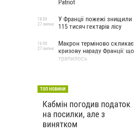
Patriot
У Франції пожежі знищили
18:00
27 липня
115 тисяч гектарів лісу
Макрон терміново скликає
16:00
27 липня
кризову нараду Франції: що
трапилось
ТОП НОВИНИ
Кабмін погодив податок
на посилки, але з
винятком