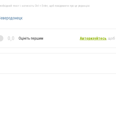
бхідний текст і натисніть Ctrl + Enter, щоб повідомити про це редакцію
еверодонецк
0,0
Оцініть першим
Авторизуйтесь
, щоб