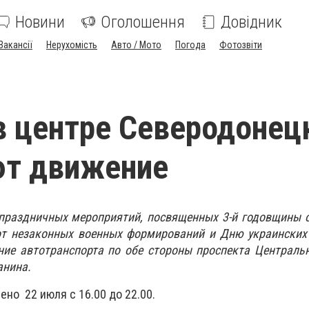
Новини
Оголошення
Довідник
Вакансії
Нерухомість
Авто / Мото
Погода
Фотозвіти
в центре Северодонец
ют движение
 праздничных мероприятий, посвященных 3-й годовщины 
от незаконных военных формирований и Дню украинских
ние автотранспорта по обе стороны проспекта Централь
анина.
но 22 июля с 16.00 до 22.00.