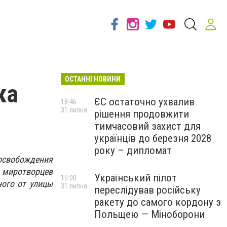
ОСТАННІ НОВИНИ
ка
ЄС остаточно ухвалив
18:46
31 липня
рішення продовжити
тимчасовий захист для
українців до березня 2028
року – дипломат
освобождения
 миротворцев
Український пілот
15:00
ного от улицы
31 липня
переслідував російську
ракету до самого кордону з
Польщею — Міноборони