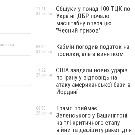
Обшуки у понад 100 ТЦК по
11:41
31 липня
Україні: ДБР почало
масштабну операцію
"Чесний призов"
 оцінити
Кабмін погодив податок на
08:00
31 липня
посилки, але з винятком
США завдали нових ударів
14:32
29 липня
по Ірану у відповідь на
атаку американської бази в
Йорданії
Трамп приймає
08:50
29 липня
Зеленського у Вашингтоні
на тлі критичного етапу
війни та дефіциту ракет для