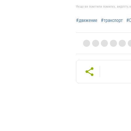
Якщо ви помітили помилку, виділіть нео
#движение
#транспорт
#С