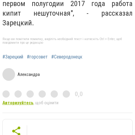
первом полугодии 2017 года работа
кипит нешуточная", - рассказал
Зарецкий.
Якщо ви помітили помилку, виділіть необхідний текст і натисніть Ctrl + Enter, щоб
повідомити про це редакцію
#Зарецкий
#горсовет
#Северодонецк
Александра
0,0
Авторизуйтесь
, щоб оцінити