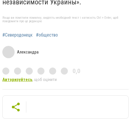
независимости Украины».
Якщо ви помітили помилку, виділіть необхідний текст і натисніть Ctrl + Enter, щоб
повідомити про це редакцію
#Северодонецк
#общество
Александра
0,0
Авторизуйтесь
, щоб оцінити