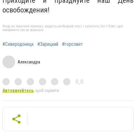
Приходите и празднуйте наш День
освобождения!
Якщо ви помітили помилку, виділіть необхідний текст і натисніть Ctrl + Enter, щоб
повідомити про це редакцію
#Северодонецк
#Зарецкий
#горсовет
Александра
0,0
Авторизуйтесь
, щоб оцінити