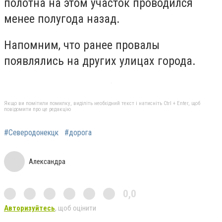
полотна на этом участок проводился
менее полугода назад.
Напомним, что ранее провалы
появлялись на других улицах города.
Якщо ви помітили помилку, виділіть необхідний текст і натисніть Ctrl + Enter, щоб
повідомити про це редакцію
#Северодонекцк
#дорога
Александра
0,0
Авторизуйтесь
, щоб оцінити