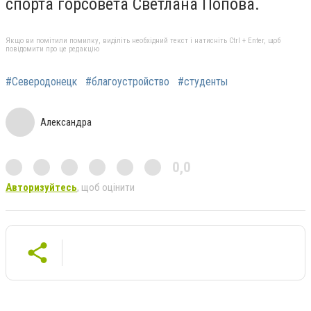
спорта горсовета Светлана Попова.
Якщо ви помітили помилку, виділіть необхідний текст і натисніть Ctrl + Enter, щоб
повідомити про це редакцію
#Северодонецк
#благоустройство
#студенты
Александра
0,0
Авторизуйтесь
, щоб оцінити