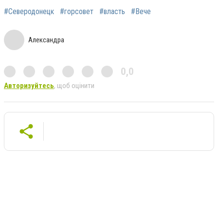
#Северодонецк
#горсовет
#власть
#Вече
Александра
0,0
Авторизуйтесь
, щоб оцінити