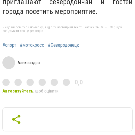
приглашают северодончан и гостей
города посетить мероприятие.
Якщо ви помітили помилку, виділіть необхідний текст і натисніть Ctrl + Enter, щоб
повідомити про це редакцію
#спорт
#мотокросс
#Северодонецк
Александра
0,0
Авторизуйтесь
, щоб оцінити