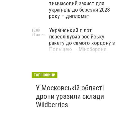
тимчасовий захист для
українців до березня 2028
року – дипломат
Український пілот
15:00
31 липня
переслідував російську
ракету до самого кордону з
Польщею — Міноборони
ТОП НОВИНИ
У Московській області
дрони уразили склади
Wildberries