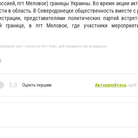
оссией, пгт Меловое) границы Украины. Во время акции ак
асти в область. В Северодонецке общественность вместе с
истрации, представителями политических партий встрет
й границе, в пгт Меловое, где участники мероприят
бхідний текст і натисніть Ctrl + Enter, щоб повідомити про це редакцію
г
0,0
Оцініть першим
Авторизуйтесь
, щоб