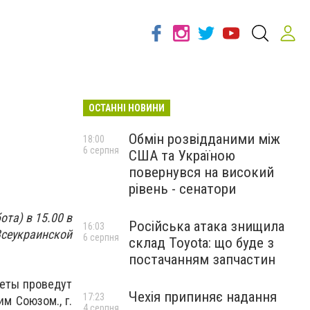
ОСТАННІ НОВИНИ
Обмін розвідданими між
18:00
6 серпня
США та Україною
повернувся на високий
рівень - сенатори
та) в 15.00 в
Російська атака знищила
16:03
сеукраинской
6 серпня
склад Toyota: що буде з
постачанням запчастин
феты проведут
Чехія припиняє надання
17:23
м Союзом., г.
4 серпня