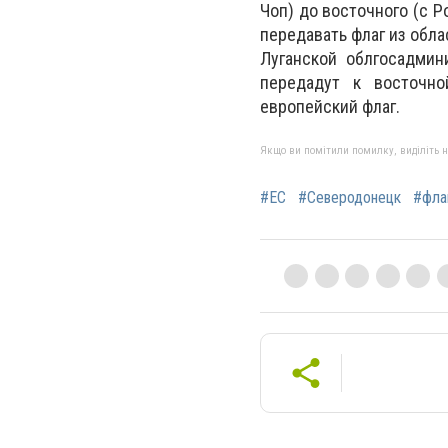
Чоп) до восточного (с Р
передавать флаг из обл
Луганской облгосадмин
передадут к восточно
европейский флаг.
Якщо ви помітили помилку, виділіть нео
#ЕС
#Северодонецк
#фла