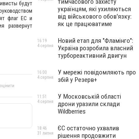
тимчасового захисту
тивисты будут
українцям, які ухиляються
 руководством
від військового обов'язку:
ят флаг ЕС и
як це працюватиме
ия развернут
Новий етап для "Фламінго":
16:19
4 серпня
Україна розробила власний
турбореактивний двигун
У мережі повідомляють про
16:00
4 серпня
збій у Резерв+
 оцінити
У Московській області
11:51
4 серпня
дрони уразили склади
Wildberries
ЄС остаточно ухвалив
18:46
31 липня
рішення продовжити