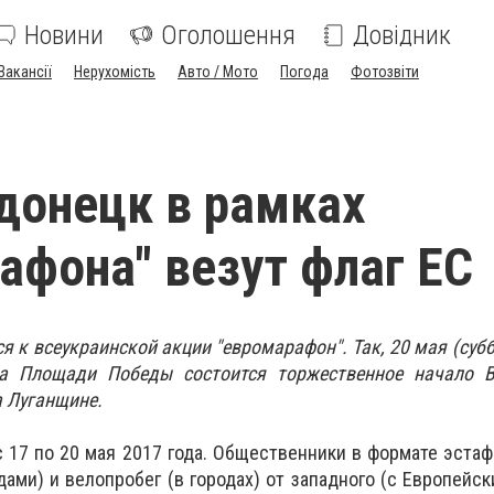
Новини
Оголошення
Довідник
Вакансії
Нерухомість
Авто / Мото
Погода
Фотозвіти
донецк в рамках
афона" везут флаг ЕС
 к всеукраинской акции "евромарафон". Так, 20 мая (суббо
на Площади Победы состоится торжественное начало В
 Луганщине.
 17 по 20 мая 2017 года. Общественники в формате эста
ами) и велопробег (в городах) от западного (с Европейски