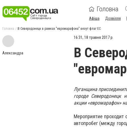
Головна
Афіша
Дозвілля
Головна
В Северодонецк в рамках "евромарафона" везут флаг ЕС
16:31, 18 травня 2017 р.
В Северо
Александра
"евромар
Луганщина присоединится
городе Северодонецк 
акции «евромарафон» на
Мероприятие проходит с
автопробег (между город