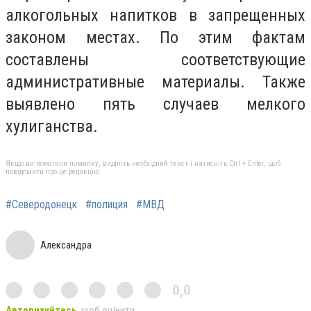
алкогольных напитков в запрещенных
законом местах. По этим фактам
составлены соответствующие
административные материалы. Также
выявлено пять случаев мелкого
хулиганства.
Якщо ви помітили помилку, виділіть необхідний текст і натисніть Ctrl + Enter, щоб
повідомити про це редакцію
#Северодонецк
#полиция
#МВД
Александра
0,0
Авторизуйтесь
, щоб оцінити