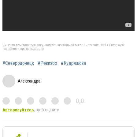
Якщо ви помітили помилку, виділіть необхідний текст і натисніть Ctrl + Enter, щоб
повідомити про це редакцію
#Северодонецк
#Ревизор
#Кудряшова
Александра
0,0
Авторизуйтесь
, щоб оцінити