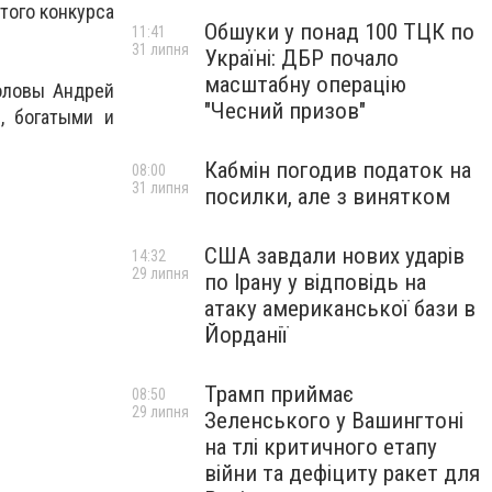
того конкурса
Обшуки у понад 100 ТЦК по
11:41
31 липня
Україні: ДБР почало
масштабну операцію
головы Андрей
"Чесний призов"
, богатыми и
Кабмін погодив податок на
08:00
31 липня
посилки, але з винятком
США завдали нових ударів
14:32
29 липня
по Ірану у відповідь на
атаку американської бази в
Йорданії
Трамп приймає
08:50
29 липня
Зеленського у Вашингтоні
на тлі критичного етапу
війни та дефіциту ракет для