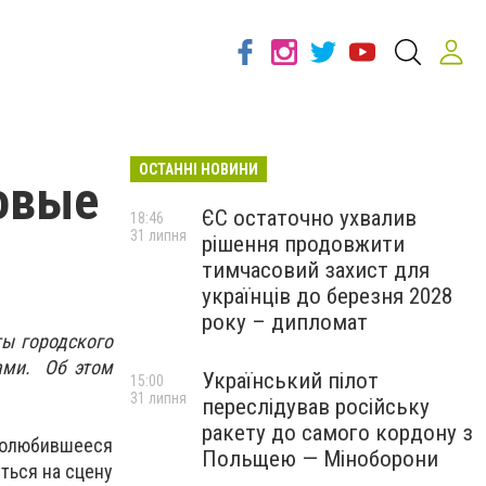
ОСТАННІ НОВИНИ
овые
ЄС остаточно ухвалив
18:46
31 липня
рішення продовжити
тимчасовий захист для
українців до березня 2028
року – дипломат
ты городского
ами. Об этом
Український пілот
15:00
31 липня
переслідував російську
ракету до самого кордону з
 полюбившееся
Польщею — Міноборони
ться на сцену