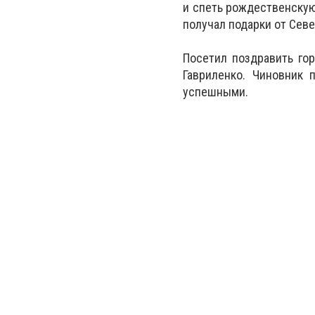
и спеть рождественскую
получал подарки от Севе
Посетил поздравить го
Гавриленко. Чиновник 
успешными.