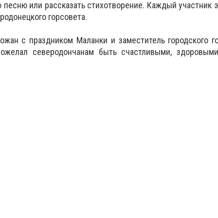
 песню или рассказать стихотворение. Каждый участник э
родонецкого горсовета.
рожан с праздником Маланки и заместитель городского 
пожелал северодончанам быть счастливыми, здоровыми