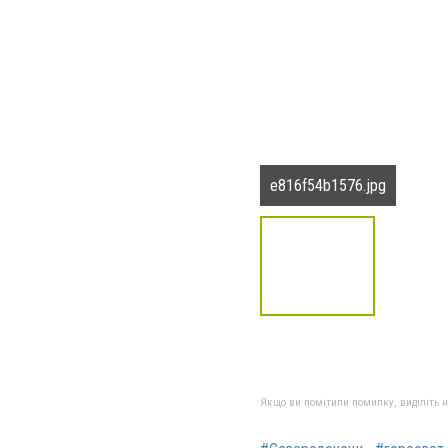
e816f54b1576.jpg
Якщо ви помітили помилку, виділіть нео