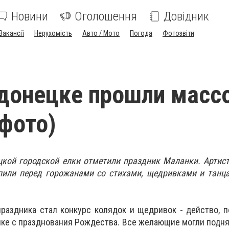
Новини
Оголошення
Довідник
Вакансії
Нерухомість
Авто / Мото
Погода
Фотозвіти
донецке прошли масс
(фото)
цкой городской елки отметили праздник Маланки. Артис
пили перед горожанами со стихами, щедривками и танц
праздника стал конкурс колядок и щедривок - действо,
ке с празднования Рождества. Все желающие могли подня