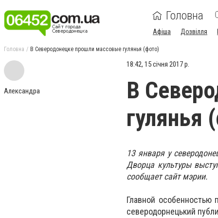
Головна
Афіша
Дозвілля
Головна
В Северодонецке прошли массовые гулянья (фото)
18:42, 15 січня 2017 р.
В Северо
Александра
гулянья 
13 января у северодоне
Дворца культуры высту
сообщает сайт мэрии.
Главной особенностью 
северодорнецький публи