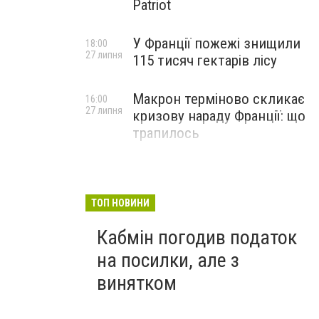
Patriot
У Франції пожежі знищили
18:00
27 липня
115 тисяч гектарів лісу
Макрон терміново скликає
16:00
27 липня
кризову нараду Франції: що
трапилось
e40e3d87c52a.jpg
ТОП НОВИНИ
Кабмін погодив податок
на посилки, але з
винятком