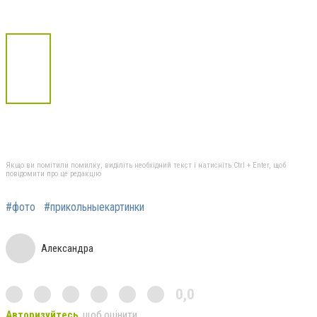
Якщо ви помітили помилку, виділіть необхідний текст і натисніть Ctrl + Enter, щоб
повідомити про це редакцію
#фото
#прикольныекартинки
Александра
0,0
Авторизуйтесь
, щоб оцінити