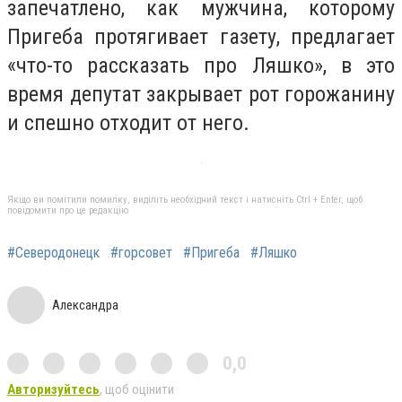
запечатлено, как мужчина, которому
Пригеба протягивает газету, предлагает
«что-то рассказать про Ляшко», в это
время депутат закрывает рот горожанину
и спешно отходит от него.
Якщо ви помітили помилку, виділіть необхідний текст і натисніть Ctrl + Enter, щоб
повідомити про це редакцію
#Северодонецк
#горсовет
#Пригеба
#Ляшко
Александра
0,0
Авторизуйтесь
, щоб оцінити