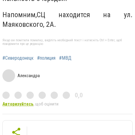
Напомним,СЦ находится на ул.
Маяковского, 2А.
Якщо ви помітили помилку, виділіть необхідний текст і натисніть Ctrl + Enter, щоб
повідомити про це редакцію
#Северодонецк
#полиция
#МВД
Александра
0,0
Авторизуйтесь
, щоб оцінити