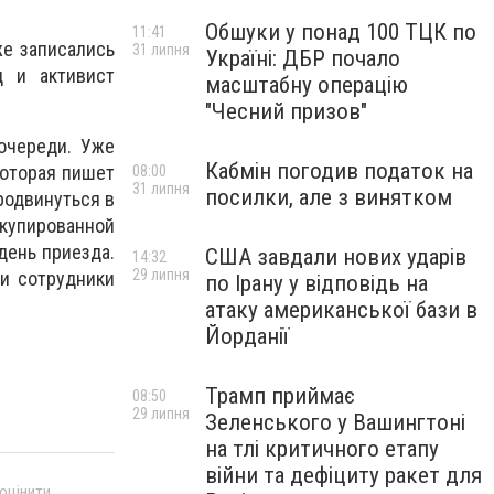
Обшуки у понад 100 ТЦК по
11:41
же записались
31 липня
Україні: ДБР почало
ц и активист
масштабну операцію
"Чесний призов"
очереди. Уже
Кабмін погодив податок на
которая пишет
08:00
31 липня
посилки, але з винятком
продвинуться в
ккупированной
день приезда.
США завдали нових ударів
14:32
29 липня
ни сотрудники
по Ірану у відповідь на
атаку американської бази в
Йорданії
Трамп приймає
08:50
29 липня
Зеленського у Вашингтоні
на тлі критичного етапу
війни та дефіциту ракет для
 оцінити