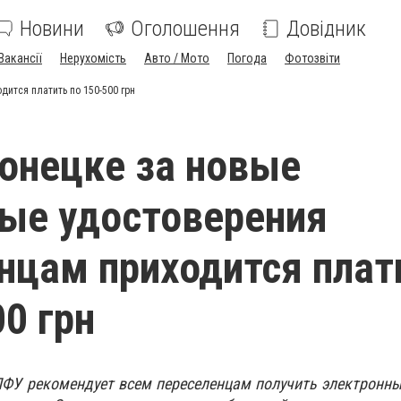
Новини
Оголошення
Довідник
Вакансії
Нерухомість
Авто / Мото
Погода
Фотозвіти
ится платить по 150-500 грн
онецке за новые
ые удостоверения
нцам приходится плат
00 грн
ПФУ рекомендует всем переселенцам получить электронн