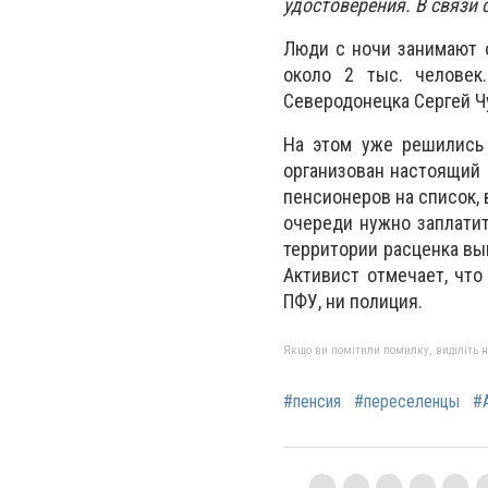
удостоверения. В связи
Люди с ночи занимают о
около 2 тыс. человек
Северодонецка Сергей Ч
На этом уже решились
организован настоящий 
пенсионеров на список, 
очереди нужно заплатит
территории расценка выш
Активист отмечает, что
ПФУ, ни полиция.
Якщо ви помітили помилку, виділіть нео
#пенсия
#переселенцы
#