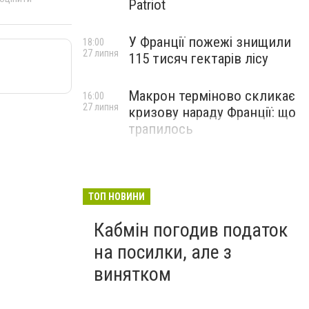
Patriot
У Франції пожежі знищили
18:00
27 липня
115 тисяч гектарів лісу
Макрон терміново скликає
16:00
27 липня
кризову нараду Франції: що
трапилось
ТОП НОВИНИ
Кабмін погодив податок
на посилки, але з
винятком