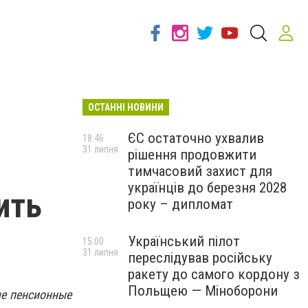
ОСТАННІ НОВИНИ
ЄС остаточно ухвалив
18:46
31 липня
рішення продовжити
тимчасовий захист для
українців до березня 2028
ить
року – дипломат
Український пілот
15:00
31 липня
переслідував російську
ракету до самого кордону з
Польщею — Міноборони
ые пенсионные