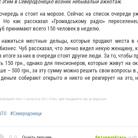
 с этим в Северодонецке возник небывалый ажиотаж.
чередь и стоят на морозе. Сейчас на список очереди у
. Но как рассказал «Громадському радіо» переселене
уб принимают всего 150 человек в неделю.
 нажиться местные дельцы, которые продают места в 
бизнес. Чуб рассказал, что лично видел некую женщину, 
в итоге за них в очереди стоят другие люди. За то, чтобы 
ь 150 грн., однако для пенсионеров, которые живут на о
е – 500 грн., за эту сумму можно решить свои вопросы в 
 деньги собирают открыто и никто не реагирует на это, 
бхідний текст і натисніть Ctrl + Enter, щоб повідомити про це редакцію
АТО
#Северодонецк
0,0
Оцініть першим
Авторизуйтесь
, щоб