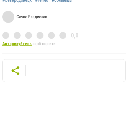
#Северодонецк
#тепло
#больницы
Сачко Владислав
0,0
Авторизуйтесь
, щоб оцінити