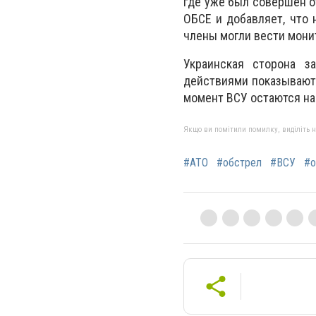
где уже был совершен о
ОБСЕ и добавляет, что
члены могли вести мони
Украинская сторона з
действиями показывают 
момент ВСУ остаются на
Якщо ви помітили помилку, виділіть нео
#АТО
#обстрел
#ВСУ
#о