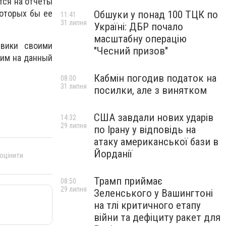
тся на отчеты
которых бы ее
Обшуки у понад 100 ТЦК по
11:41
31 липня
Україні: ДБР почало
масштабну операцію
евики своими
"Чесний призов"
тим на данный
Кабмін погодив податок на
08:00
31 липня
посилки, але з винятком
США завдали нових ударів
14:32
29 липня
по Ірану у відповідь на
атаку американської бази в
Йорданії
 оцінити
Трамп приймає
08:50
29 липня
Зеленського у Вашингтоні
на тлі критичного етапу
війни та дефіциту ракет для