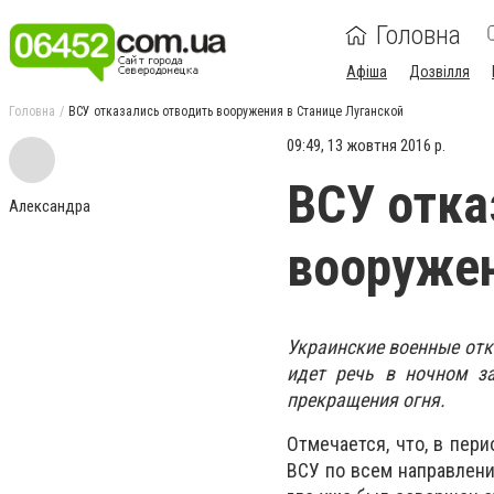
Головна
Афіша
Дозвілля
Головна
ВСУ отказались отводить вооружения в Станице Луганской
09:49, 13 жовтня 2016 р.
ВСУ отка
Александра
вооружен
Украинские военные отк
идет речь в ночном з
прекращения огня.
Отмечается, что, в пер
ВСУ по всем направления