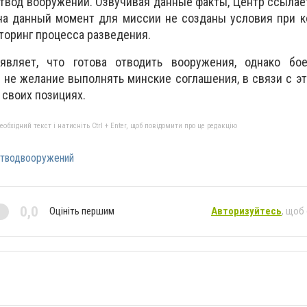
твод вооружений. Озвучивая данные факты, Центр ссылае
 на данный момент для миссии не созданы условия при 
торинг процесса разведения.
аявляет, что готова отводить вооружения, однако бо
не желание выполнять минские соглашения, в связи с э
 своих позициях.
бхідний текст і натисніть Ctrl + Enter, щоб повідомити про це редакцію
тводвооружений
0,0
Оцініть першим
Авторизуйтесь
, щоб