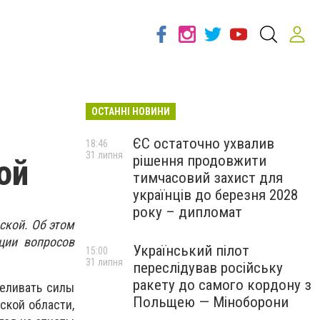
ОСТАННІ НОВИНИ
ЄС остаточно ухвалив
18:46
31 липня
рішення продовжити
ой
тимчасовий захист для
українців до березня 2028
року – дипломат
ской. Об этом
ции вопросов
Український пілот
15:00
31 липня
переслідував російську
ракету до самого кордону з
реливать силы
Польщею — Міноборони
ской области,