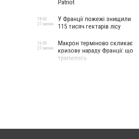
Patriot
У Франції пожежі знищили
18:00
27 липня
115 тисяч гектарів лісу
Макрон терміново скликає
16:00
27 липня
кризову нараду Франції: що
трапилось