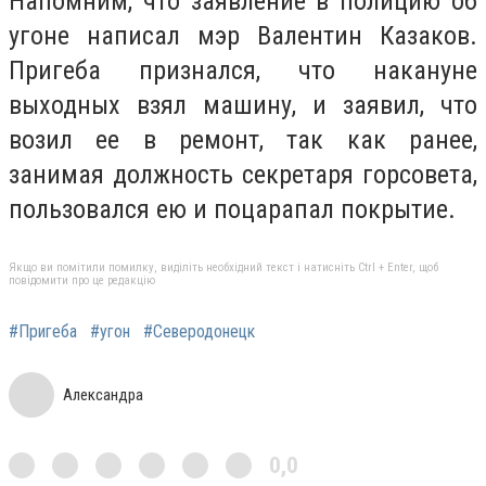
Напомним, что заявление в полицию об
угоне написал мэр Валентин Казаков.
Пригеба признался, что накануне
выходных взял машину, и заявил, что
возил ее в ремонт, так как ранее,
занимая должность секретаря горсовета,
пользовался ею и поцарапал покрытие.
Якщо ви помітили помилку, виділіть необхідний текст і натисніть Ctrl + Enter, щоб
повідомити про це редакцію
#Пригеба
#угон
#Северодонецк
Александра
0,0