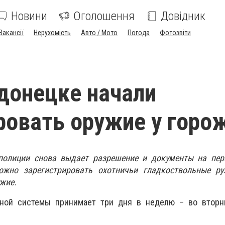
Новини
Оголошення
Довідник
Вакансії
Нерухомість
Авто / Мото
Погода
Фотозвіти
донецке начали
ровать оружие у горо
полиции снова выдает разрешение и документы на пер
ожно зарегистрировать охотничьи гладкоствольные ру
ужие.
ной системы принимает три дня в неделю – во вторни