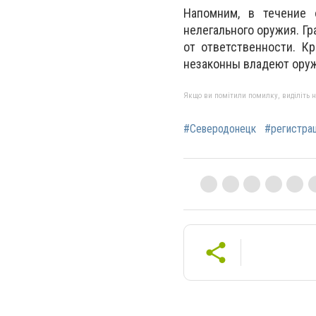
Напомним, в течение 
нелегального оружия. Г
от ответственности. К
незаконны владеют ору
Якщо ви помітили помилку, виділіть нео
#Северодонецк
#регистра