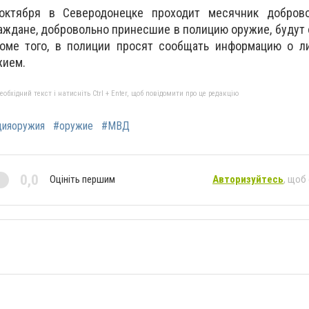
октября в Северодонецке проходит месячник добров
раждане, добровольно принесшие в полицию оружие, буду
роме того, в полиции просят сообщать информацию о ли
жием.
бхідний текст і натисніть Ctrl + Enter, щоб повідомити про це редакцію
цияоружия
#оружие
#МВД
0,0
Оцініть першим
Авторизуйтесь
, щоб