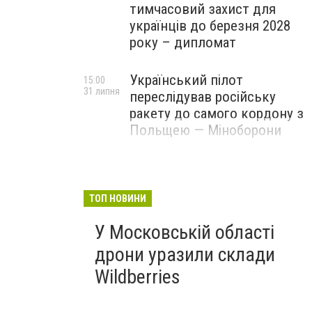
тимчасовий захист для
українців до березня 2028
року – дипломат
Український пілот
15:00
31 липня
переслідував російську
ракету до самого кордону з
Польщею — Міноборони
ТОП НОВИНИ
У Московській області
дрони уразили склади
Wildberries