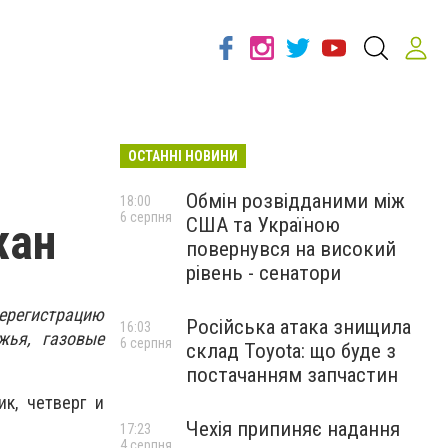
ОСТАННІ НОВИНИ
Обмін розвідданими між
18:00
6 серпня
США та Україною
жан
повернувся на високий
рівень - сенатори
ерегистрацию
Російська атака знищила
16:03
жья, газовые
6 серпня
склад Toyota: що буде з
постачанням запчастин
к, четверг и
Чехія припиняє надання
17:23
4 серпня