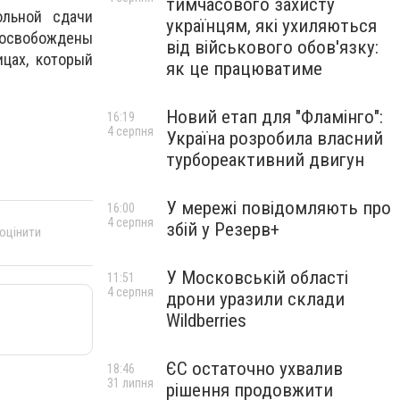
тимчасового захисту
ольной сдачи
українцям, які ухиляються
т освобождены
від військового обов'язку:
цах, который
як це працюватиме
Новий етап для "Фламінго":
16:19
4 серпня
Україна розробила власний
турбореактивний двигун
У мережі повідомляють про
16:00
4 серпня
збій у Резерв+
 оцінити
У Московській області
11:51
4 серпня
дрони уразили склади
Wildberries
ЄС остаточно ухвалив
18:46
31 липня
рішення продовжити