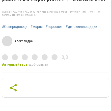
Якщо ви помітили помилку, виділіть необхідний текст і натисніть Ctrl + Enter, щоб
повідомити про це редакцію
#Северодонецк
#мэрия
#горсовет
#детскиеплощадки
Александра
0,0
Авторизуйтесь
, щоб оцінити