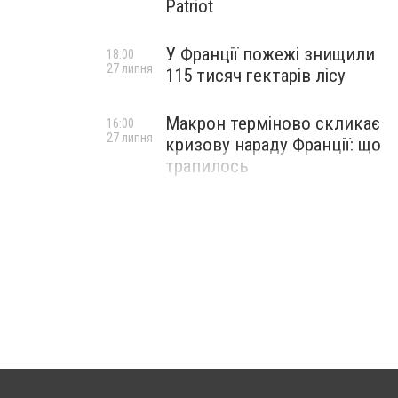
Patriot
У Франції пожежі знищили
18:00
27 липня
115 тисяч гектарів лісу
Макрон терміново скликає
16:00
27 липня
кризову нараду Франції: що
трапилось