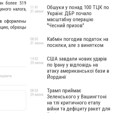
ан более 519
Обшуки у понад 100 ТЦК по
11:41
иного налога,
31 липня
Україні: ДБР почало
масштабну операцію
ов оформлены
"Чесний призов"
ацию, образцы
Кабмін погодив податок на
08:00
31 липня
посилки, але з винятком
США завдали нових ударів
14:32
29 липня
по Ірану у відповідь на
атаку американської бази в
 оцінити
Йорданії
Трамп приймає
08:50
29 липня
Зеленського у Вашингтоні
на тлі критичного етапу
війни та дефіциту ракет для