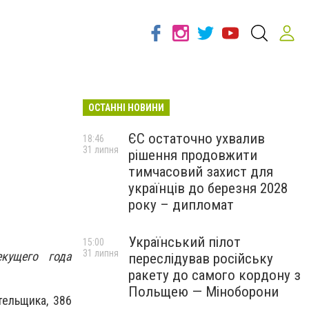
ОСТАННІ НОВИНИ
ЄС остаточно ухвалив
18:46
31 липня
рішення продовжити
тимчасовий захист для
українців до березня 2028
року – дипломат
Український пілот
15:00
31 липня
екущего года
переслідував російську
ракету до самого кордону з
Польщею — Міноборони
тельщика, 386