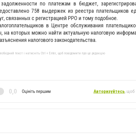
 задолженности по платежам в бюджет, зарегистриров
редоставлено 758 выдержек из реестра плательщиков ед
г, связанных с регистрацией РРО и тому подобное.
алогоплательщиков в Центре обслуживания плательщик
, на которых можно найти актуальную налоговую информ
азъяснения налогового законодательства.
бхідний текст і натисніть Ctrl + Enter, щоб повідомити про це редакцію
0,0
Оцініть першим
Авторизуйтесь
, щоб