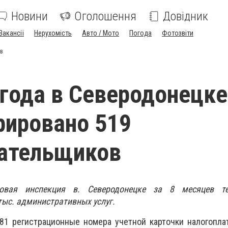
Новини
Оголошення
Довідник
Вакансії
Нерухомість
Авто / Мото
Погода
Фотозвіти
ов
 года в Северодонецке
рировано 519
лательщиков
говая инспекция в. Северодонецке за 8 месяцев т
тыс. административных услуг.
81 регистрационные номера учетной карточки налогопла