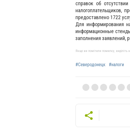
справок об отсутствии
налогоплательщиков, п
предоставлено 1722 услу
Для информирования н
информационные стенды
заполнения заявлений, р
Якщо ви помітили помилку, виділіть нео
#Северодонецк
#налоги