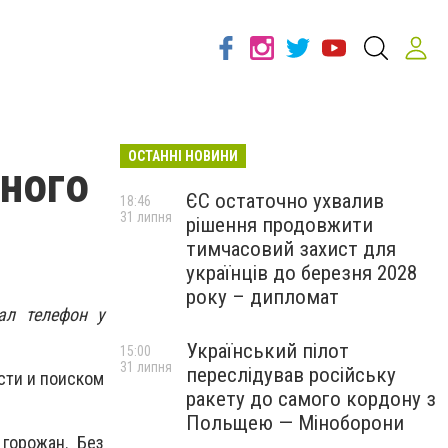
ОСТАННІ НОВИНИ
ного
ЄС остаточно ухвалив
18:46
31 липня
рішення продовжити
тимчасовий захист для
українців до березня 2028
року – дипломат
ал телефон у
Український пілот
15:00
31 липня
переслідував російську
сти и поиском
ракету до самого кордону з
Польщею — Міноборони
горожан. Без