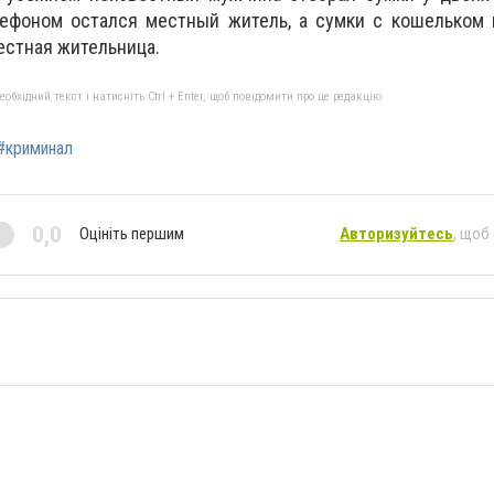
лефоном остался местный житель, а сумки с кошельком
стная жительница.
бхідний текст і натисніть Ctrl + Enter, щоб повідомити про це редакцію
#криминал
0,0
Оцініть першим
Авторизуйтесь
, щоб