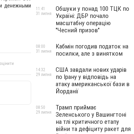
 и денежными
Обшуки у понад 100 ТЦК по
11:41
31 липня
Україні: ДБР почало
масштабну операцію
"Чесний призов"
Кабмін погодив податок на
08:00
31 липня
посилки, але з винятком
 оцінити
США завдали нових ударів
14:32
29 липня
по Ірану у відповідь на
атаку американської бази в
Йорданії
Трамп приймає
08:50
29 липня
Зеленського у Вашингтоні
на тлі критичного етапу
війни та дефіциту ракет для