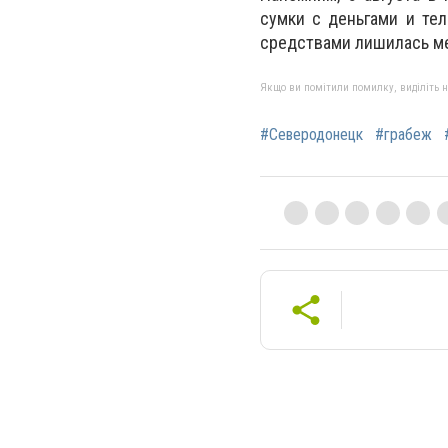
сумки с деньгами и те
средствами лишилась ме
Якщо ви помітили помилку, виділіть нео
#Северодонецк
#грабеж