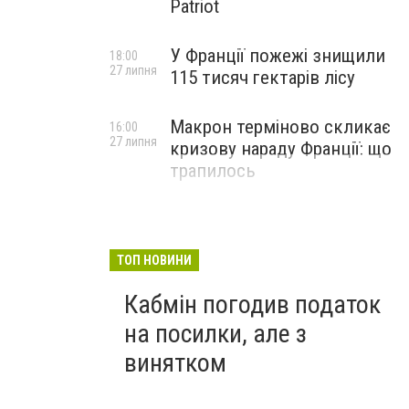
Patriot
У Франції пожежі знищили
18:00
27 липня
115 тисяч гектарів лісу
Макрон терміново скликає
16:00
27 липня
кризову нараду Франції: що
трапилось
ТОП НОВИНИ
Кабмін погодив податок
на посилки, але з
винятком