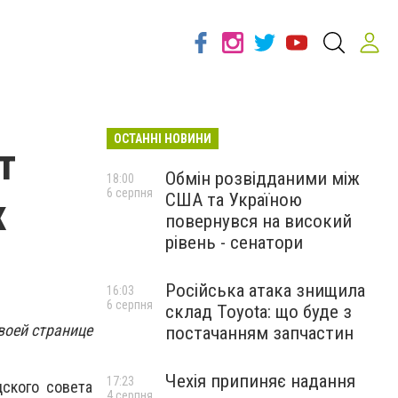
ОСТАННІ НОВИНИ
т
Обмін розвідданими між
18:00
6 серпня
США та Україною
х
повернувся на високий
рівень - сенатори
Російська атака знищила
16:03
6 серпня
склад Toyota: що буде з
воей странице
постачанням запчастин
Чехія припиняє надання
17:23
дского совета
4 серпня