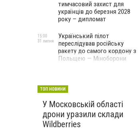
тимчасовий захист для
українців до березня 2028
року – дипломат
Український пілот
15:00
31 липня
переслідував російську
ракету до самого кордону з
Польщею — Міноборони
ТОП НОВИНИ
У Московській області
дрони уразили склади
Wildberries