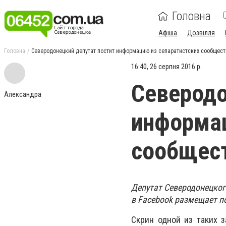
Головна
Афіша
Дозвілля
Головна
Северодонецкий депутат постит информацию из сепаратистских сообщест
16:40, 26 серпня 2016 р.
Северодо
Александра
информац
сообщес
Депутат Северодонецког
в Facebook размещает по
Скрин одной из таких 