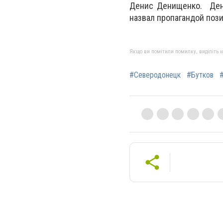
Денис Денищенко. Дени
назвал пропагандой пози
Якщо ви помітили помилку, виділіть нео
#Северодонецк
#Бутков