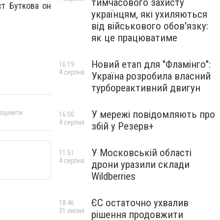
тимчасового захисту
т Буткова он
українцям, які ухиляються
від військового обов'язку:
як це працюватиме
Новий етап для "Фламінго":
16:19
4 серпня
Україна розробила власний
турбореактивний двигун
 оцінити
У мережі повідомляють про
16:00
4 серпня
збій у Резерв+
У Московській області
11:51
4 серпня
дрони уразили склади
Wildberries
ЄС остаточно ухвалив
18:46
31 липня
рішення продовжити