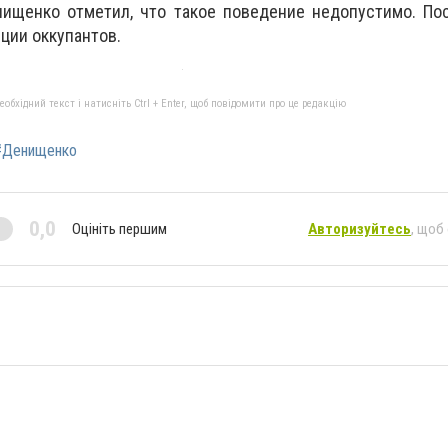
щенко отметил, что такое поведение недопустимо. Пос
ции оккупантов.
бхідний текст і натисніть Ctrl + Enter, щоб повідомити про це редакцію
#Денищенко
0,0
Оцініть першим
Авторизуйтесь
, щоб