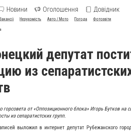
Новини
Оголошення
Довідник
Вакансії
Нерухомість
Авто / Мото
Погода
Фотозвіти
в
нецкий депутат пости
ию из сепаратистски
тв
о горсовета от «Оппозиционного блока» Игорь Бутков на с
сты из сепаратистских групп.
записей выложил в интернет депутат Рубежанского горо